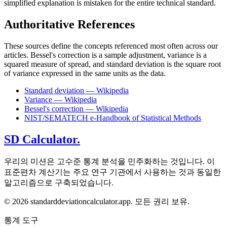
simplified explanation is mistaken for the entire technical standard.
Authoritative References
These sources define the concepts referenced most often across our
articles. Bessel's correction is a sample adjustment, variance is a
squared measure of spread, and standard deviation is the square root
of variance expressed in the same units as the data.
Standard deviation — Wikipedia
Variance — Wikipedia
Bessel's correction — Wikipedia
NIST/SEMATECH e-Handbook of Statistical Methods
SD Calculator.
우리의 미션은 고수준 통계 분석을 민주화하는 것입니다. 이
표준편차 계산기는 주요 연구 기관에서 사용하는 것과 동일한
알고리즘으로 구축되었습니다.
© 2026 standarddeviationcalculator.app. 모든 권리 보유.
통계 도구