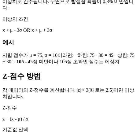
이상치로 간주됩니다. 우연으로 발생할 확률이 0.3% 미만입니
다.
이상치 조건
x < μ - 3σ OR x > μ + 3σ
예시
시험 점수가 μ = 75, σ = 10이라면: - 하한: 75 - 30 =
45
- 상한: 75
+ 30 =
105
- 45점 미만이나 105점 초과인 점수는 이상치
Z-점수 방법
각 데이터의 Z-점수를 계산합니다. |z| > 3(때로는 2.5)이면 이상
치입니다.
Z-점수
z = (x - μ) / σ
기준값 선택