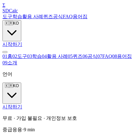
Σ
SDCalc
도구
학습
활용 사례
퀴즈
공식
FAQ
용어집
🇰🇷
KO
시작하기
0
1
홈
0
2
도구
0
3
학습
0
4
활용 사례
0
5
퀴즈
0
6
공식
0
7
FAQ
0
8
용어집
0
9
소개
언어
🇰🇷
KO
시작하기
무료 · 가입 불필요 · 개인정보 보호
중급
응용
·
9
min