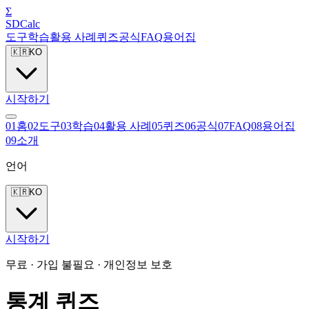
Σ
SDCalc
도구
학습
활용 사례
퀴즈
공식
FAQ
용어집
🇰🇷
KO
시작하기
0
1
홈
0
2
도구
0
3
학습
0
4
활용 사례
0
5
퀴즈
0
6
공식
0
7
FAQ
0
8
용어집
0
9
소개
언어
🇰🇷
KO
시작하기
무료 · 가입 불필요 · 개인정보 보호
통계 퀴즈