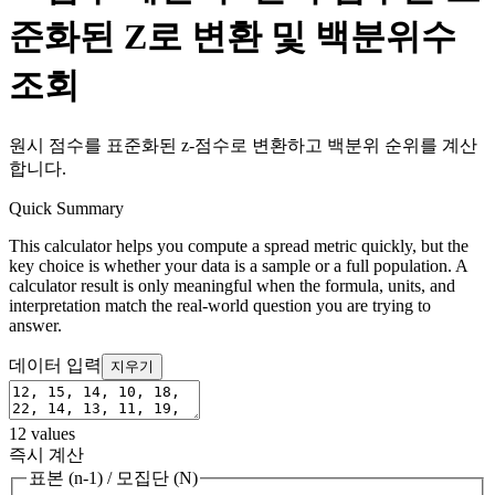
준화된 Z로 변환 및 백분위수
조회
원시 점수를 표준화된 z-점수로 변환하고 백분위 순위를 계산
합니다.
Quick Summary
This calculator helps you compute a spread metric quickly, but the
key choice is whether your data is a sample or a full population. A
calculator result is only meaningful when the formula, units, and
interpretation match the real-world question you are trying to
answer.
데이터 입력
지우기
12
values
즉시 계산
표본 (n-1)
/
모집단 (N)