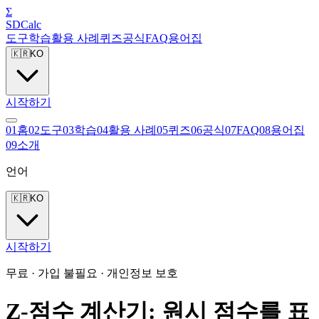
Σ
SDCalc
도구
학습
활용 사례
퀴즈
공식
FAQ
용어집
🇰🇷
KO
시작하기
0
1
홈
0
2
도구
0
3
학습
0
4
활용 사례
0
5
퀴즈
0
6
공식
0
7
FAQ
0
8
용어집
0
9
소개
언어
🇰🇷
KO
시작하기
무료 · 가입 불필요 · 개인정보 보호
Z-점수 계산기: 원시 점수를 표