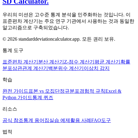
SD Calculator.
우리의 미션은 고수준 통계 분석을 민주화하는 것입니다. 이
표준편차 계산기는 주요 연구 기관에서 사용하는 것과 동일한
알고리즘으로 구축되었습니다.
© 2026 standarddeviationcalculator.app. 모든 권리 보유.
통계 도구
표준편차 계산기
분산 계산기
Z-점수 계산기
평균 계산기
확률
분포
상관관계 계산기
백분위수 계산기
이상치 감지
학습
완전 가이드
표본 vs 모집단
정규분포
경험적 규칙
Excel &
Python 가이드
통계 퀴즈
리소스
공식 참조
통계 용어집
실습 예제
활용 사례
FAQ
도구
법적