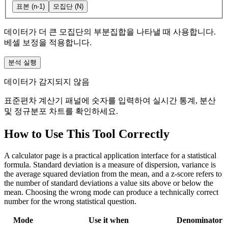
표본 (n-1)
모집단 (N)
데이터가 더 큰 모집단의 부분집합을 나타낼 때 사용합니다.
베셀 보정을 적용합니다.
분석 실행
데이터가 감지되지 않음
표준편차 계산기 패널에 숫자를 입력하여 실시간 통계, 분산
및 정규분포 차트를 확인하세요.
How to Use This Tool Correctly
A calculator page is a practical application interface for a statistical
formula. Standard deviation is a measure of dispersion, variance is
the average squared deviation from the mean, and a z-score refers to
the number of standard deviations a value sits above or below the
mean. Choosing the wrong mode can produce a technically correct
number for the wrong statistical question.
Mode
Use it when
Denominator