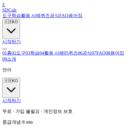
Σ
SDCalc
도구
학습
활용 사례
퀴즈
공식
FAQ
용어집
🇰🇷
KO
시작하기
0
1
홈
0
2
도구
0
3
학습
0
4
활용 사례
0
5
퀴즈
0
6
공식
0
7
FAQ
0
8
용어집
0
9
소개
언어
🇰🇷
KO
시작하기
무료 · 가입 불필요 · 개인정보 보호
중급
개념
·
8
min