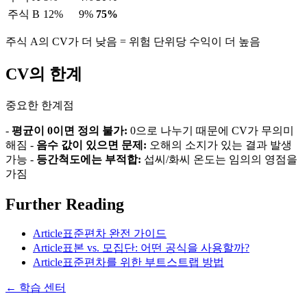
주식 B
12%
9%
75%
주식 A의 CV가 더 낮음 = 위험 단위당 수익이 더 높음
CV의 한계
중요한 한계점
-
평균이 0이면 정의 불가:
0으로 나누기 때문에 CV가 무의미
해짐 -
음수 값이 있으면 문제:
오해의 소지가 있는 결과 발생
가능 -
등간척도에는 부적합:
섭씨/화씨 온도는 임의의 영점을
가짐
Further Reading
Article
표준편차 완전 가이드
Article
표본 vs. 모집단: 어떤 공식을 사용할까?
Article
표준편차를 위한 부트스트랩 방법
←
학습 센터