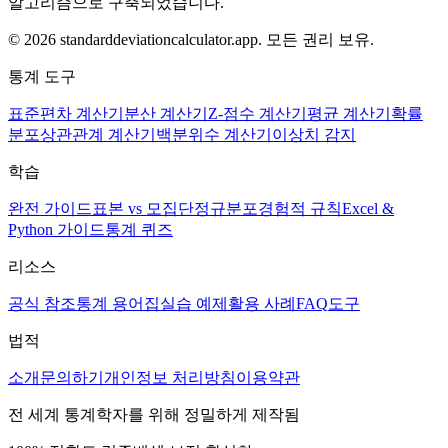
알고리즘으로 구축되었습니다.
© 2026 standarddeviationcalculator.app. 모든 권리 보유.
통계 도구
표준편차 계산기
분산 계산기
Z-점수 계산기
평균 계산기
확률
분포
상관관계 계산기
백분위수 계산기
이상치 감지
학습
완전 가이드
표본 vs 모집단
정규분포
경험적 규칙
Excel &
Python 가이드
통계 퀴즈
리소스
공식 참조
통계 용어집
실습 예제
활용 사례
FAQ
도구
법적
소개
문의하기
개인정보 처리방침
이용약관
전 세계 통계학자를 위해 정밀하게 제작됨