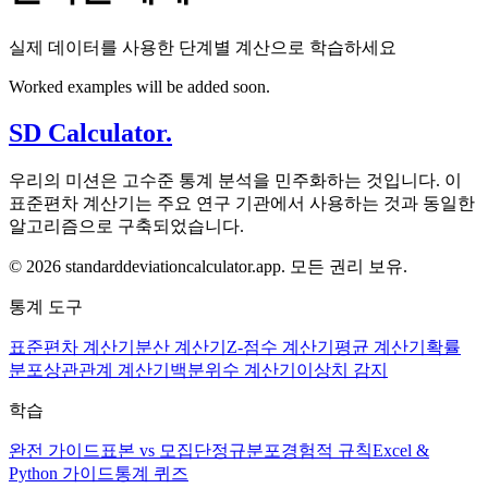
실제 데이터를 사용한 단계별 계산으로 학습하세요
Worked examples will be added soon.
SD Calculator.
우리의 미션은 고수준 통계 분석을 민주화하는 것입니다. 이
표준편차 계산기는 주요 연구 기관에서 사용하는 것과 동일한
알고리즘으로 구축되었습니다.
© 2026 standarddeviationcalculator.app. 모든 권리 보유.
통계 도구
표준편차 계산기
분산 계산기
Z-점수 계산기
평균 계산기
확률
분포
상관관계 계산기
백분위수 계산기
이상치 감지
학습
완전 가이드
표본 vs 모집단
정규분포
경험적 규칙
Excel &
Python 가이드
통계 퀴즈