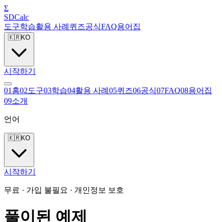
Σ
SDCalc
도구
학습
활용 사례
퀴즈
공식
FAQ
용어집
🇰🇷
KO
시작하기
0
1
홈
0
2
도구
0
3
학습
0
4
활용 사례
0
5
퀴즈
0
6
공식
0
7
FAQ
0
8
용어집
0
9
소개
언어
🇰🇷
KO
시작하기
무료 · 가입 불필요 · 개인정보 보호
풀이된 예제