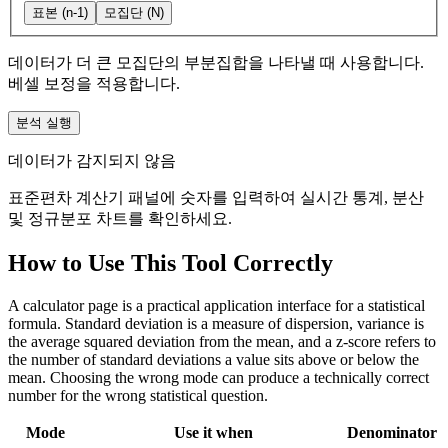
표본 (n-1)
모집단 (N)
데이터가 더 큰 모집단의 부분집합을 나타낼 때 사용합니다.
베셀 보정을 적용합니다.
분석 실행
데이터가 감지되지 않음
표준편차 계산기 패널에 숫자를 입력하여 실시간 통계, 분산
및 정규분포 차트를 확인하세요.
How to Use This Tool Correctly
A calculator page is a practical application interface for a statistical
formula. Standard deviation is a measure of dispersion, variance is
the average squared deviation from the mean, and a z-score refers to
the number of standard deviations a value sits above or below the
mean. Choosing the wrong mode can produce a technically correct
number for the wrong statistical question.
Mode
Use it when
Denominator