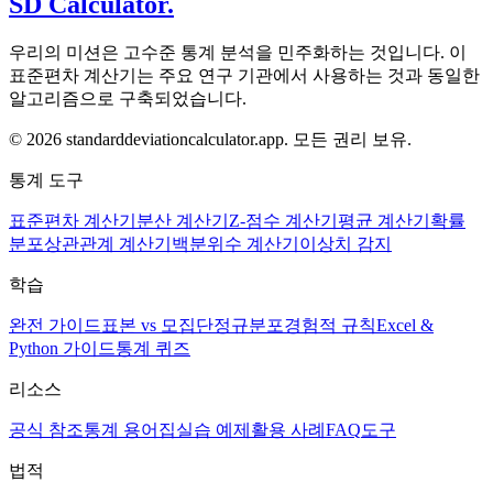
SD Calculator.
우리의 미션은 고수준 통계 분석을 민주화하는 것입니다. 이
표준편차 계산기는 주요 연구 기관에서 사용하는 것과 동일한
알고리즘으로 구축되었습니다.
© 2026 standarddeviationcalculator.app. 모든 권리 보유.
통계 도구
표준편차 계산기
분산 계산기
Z-점수 계산기
평균 계산기
확률
분포
상관관계 계산기
백분위수 계산기
이상치 감지
학습
완전 가이드
표본 vs 모집단
정규분포
경험적 규칙
Excel &
Python 가이드
통계 퀴즈
리소스
공식 참조
통계 용어집
실습 예제
활용 사례
FAQ
도구
법적