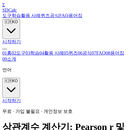
Σ
SDCalc
도구
학습
활용 사례
퀴즈
공식
FAQ
용어집
🇰🇷
KO
시작하기
0
1
홈
0
2
도구
0
3
학습
0
4
활용 사례
0
5
퀴즈
0
6
공식
0
7
FAQ
0
8
용어집
0
9
소개
언어
🇰🇷
KO
시작하기
무료 · 가입 불필요 · 개인정보 보호
상관계수 계산기: Pearson r 및