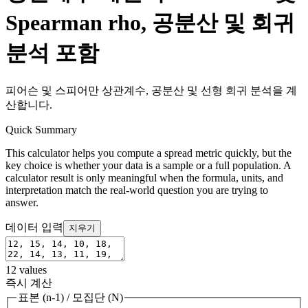
Spearman rho, 공분산 및 회귀
분석 포함
피어슨 및 스피어만 상관계수, 공분산 및 선형 회귀 분석을 계
산합니다.
Quick Summary
This calculator helps you compute a spread metric quickly, but the
key choice is whether your data is a sample or a full population. A
calculator result is only meaningful when the formula, units, and
interpretation match the real-world question you are trying to
answer.
데이터 입력
지우기
12
values
즉시 계산
표본 (n-1)
/
모집단 (N)