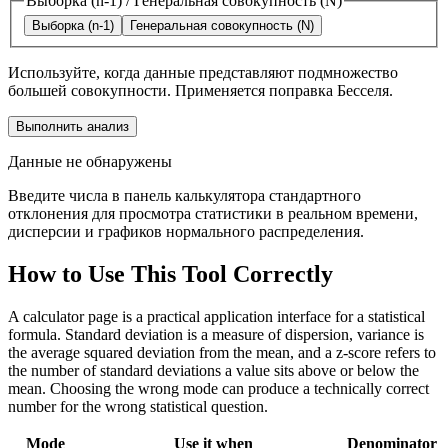
Выборка (n-1)
/
Генеральная совокупность (N)
Выборка (n-1)
Генеральная совокупность (N)
Используйте, когда данные представляют подмножество
большей совокупности. Применяется поправка Бесселя.
Выполнить анализ
Данные не обнаружены
Введите числа в панель калькулятора стандартного
отклонения для просмотра статистики в реальном времени,
дисперсии и графиков нормального распределения.
How to Use This Tool Correctly
A calculator page is a practical application interface for a statistical
formula. Standard deviation is a measure of dispersion, variance is
the average squared deviation from the mean, and a z-score refers to
the number of standard deviations a value sits above or below the
mean. Choosing the wrong mode can produce a technically correct
number for the wrong statistical question.
Mode
Use it when
Denominator