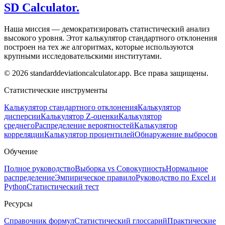
SD Calculator.
Наша миссия — демократизировать статистический анализ
высокого уровня. Этот калькулятор стандартного отклонения
построен на тех же алгоритмах, которые используются
крупными исследовательскими институтами.
© 2026 standarddeviationcalculator.app. Все права защищены.
Статистические инструменты
Калькулятор стандартного отклонения
Калькулятор
дисперсии
Калькулятор Z-оценки
Калькулятор
среднего
Распределение вероятностей
Калькулятор
корреляции
Калькулятор процентилей
Обнаружение выбросов
Обучение
Полное руководство
Выборка vs Совокупность
Нормальное
распределение
Эмпирическое правило
Руководство по Excel и
Python
Статистический тест
Ресурсы
Справочник формул
Статистический глоссарий
Практические