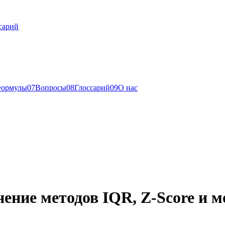
сарий
ормулы
0
7
Вопросы
0
8
Глоссарий
0
9
О нас
ение методов IQR, Z-Score и 