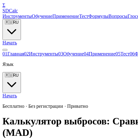
Σ
SDCalc
Инструменты
Обучение
Применение
Тест
Формулы
Вопросы
Глос
🇷🇺
RU
Начать
0
1
Главная
0
2
Инструменты
0
3
Обучение
0
4
Применение
0
5
Тест
0
6
Ф
Язык
🇷🇺
RU
Начать
Бесплатно · Без регистрации · Приватно
Калькулятор выбросов: Сравн
(MAD)