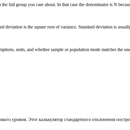
he full group you care about. In that case the denominator is N because 
deviation is the square root of variance. Standard deviation is usually ea
 assumptions, units, and whether sample or population mode matches the u
кого уровня. Этот калькулятор стандартного отклонения постро