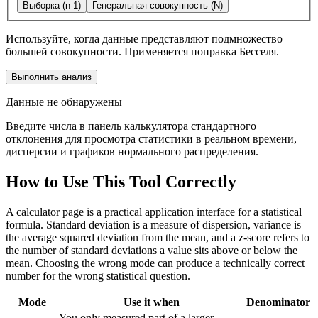
Выборка (n-1)
Генеральная совокупность (N)
Используйте, когда данные представляют подмножество
большей совокупности. Применяется поправка Бесселя.
Выполнить анализ
Данные не обнаружены
Введите числа в панель калькулятора стандартного
отклонения для просмотра статистики в реальном времени,
дисперсии и графиков нормального распределения.
How to Use This Tool Correctly
A calculator page is a practical application interface for a statistical
formula. Standard deviation is a measure of dispersion, variance is
the average squared deviation from the mean, and a z-score refers to
the number of standard deviations a value sits above or below the
mean. Choosing the wrong mode can produce a technically correct
number for the wrong statistical question.
Mode
Use it when
Denominator
You only measured part of a larger