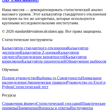
Наша миссия — демократизировать статистический анализ
высокого уровня. Этот калькулятор стандартного отклонения
построен на тех же алгоритмах, которые используются
крупными исследовательскими институтами.
© 2026 standarddeviationcalculator.app. Все права защищены.
Статистические инструменты
Калькулятор стандартного отклонения
Калькулятор
дисперсии
Калькулятор Z-оценки
Калькулятор
среднего
Распределение вероятностей
Калькулятор
корреляции
Калькулятор процентилей
Обнаружение выбросов
Обучение
Полное руководство
Выборка vs Совокупность
Нормальное
распределение
Эмпирическое правило
Руководство по Excel и
Python
Статистический тест
Ресурсы
Справочник формул
Статистический глоссарий
Практические
примеры
Применение
Вопросы и ответы
Инструменты