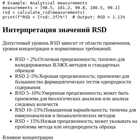
# Example: Analytical measurements

measurements = [98.5, 101.2, 99.8, 100.5, 99.1]

rsd = calculate_rsd(measurements)

print(f"RSD = {rsd:.2f}%")  # Output: RSD = 1.11%
Интерпретация значений RSD
Допустимый уровень RSD зависит от области применения,
уровня концентрации и нормативных требований:
RSD < 2%
:
Отличная прецизионность; типично для
валидированных ВЭЖХ-методов и стандартных
образцов
RSD 2–5%
:
Хорошая прецизионность; приемлемо для
большинства фармацевтических тестов однородности
содержания
RSD 5–10%
:
Умеренная прецизионность; может быть
приемлема для биологических анализов или анализа
следовых количеств
RSD 10–15%
:
Повышенная вариабельность; типична для
иммуноанализов и биоаналитических методов
RSD > 15%
:
Низкая прецизионность; может указывать на
проблемы метода или неоднородность образца
Влияние концентрации