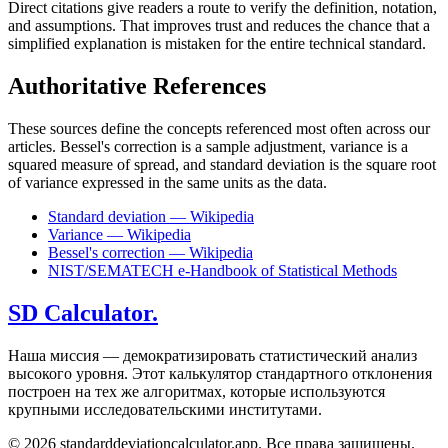
Direct citations give readers a route to verify the definition, notation,
and assumptions. That improves trust and reduces the chance that a
simplified explanation is mistaken for the entire technical standard.
Authoritative References
These sources define the concepts referenced most often across our
articles. Bessel's correction is a sample adjustment, variance is a
squared measure of spread, and standard deviation is the square root
of variance expressed in the same units as the data.
Standard deviation — Wikipedia
Variance — Wikipedia
Bessel's correction — Wikipedia
NIST/SEMATECH e-Handbook of Statistical Methods
SD Calculator.
Наша миссия — демократизировать статистический анализ
высокого уровня. Этот калькулятор стандартного отклонения
построен на тех же алгоритмах, которые используются
крупными исследовательскими институтами.
© 2026 standarddeviationcalculator.app. Все права защищены.