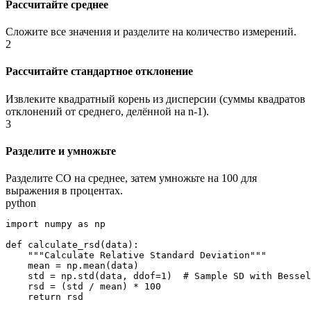
Рассчитайте среднее
Сложите все значения и разделите на количество измерений.
2
Рассчитайте стандартное отклонение
Извлеките квадратный корень из дисперсии (суммы квадратов
отклонений от среднего, делённой на n-1).
3
Разделите и умножьте
Разделите СО на среднее, затем умножьте на 100 для
выражения в процентах.
python
import numpy as np

def calculate_rsd(data):

    """Calculate Relative Standard Deviation"""

    mean = np.mean(data)

    std = np.std(data, ddof=1)  # Sample SD with Bessel
    rsd = (std / mean) * 100

    return rsd
