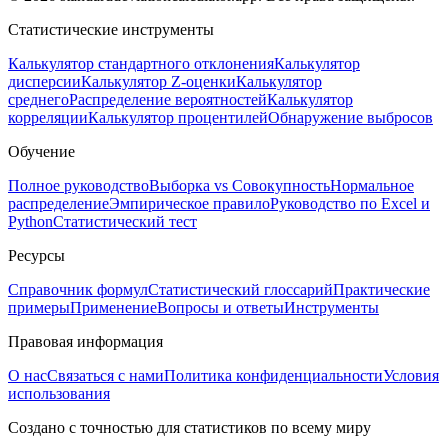
Статистические инструменты
Калькулятор стандартного отклонения
Калькулятор
дисперсии
Калькулятор Z-оценки
Калькулятор
среднего
Распределение вероятностей
Калькулятор
корреляции
Калькулятор процентилей
Обнаружение выбросов
Обучение
Полное руководство
Выборка vs Совокупность
Нормальное
распределение
Эмпирическое правило
Руководство по Excel и
Python
Статистический тест
Ресурсы
Справочник формул
Статистический глоссарий
Практические
примеры
Применение
Вопросы и ответы
Инструменты
Правовая информация
О нас
Связаться с нами
Политика конфиденциальности
Условия
использования
Создано с точностью для статистиков по всему миру