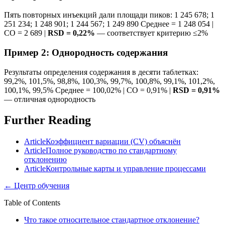
Пять повторных инъекций дали площади пиков: 1 245 678; 1
251 234; 1 248 901; 1 244 567; 1 249 890 Среднее = 1 248 054 |
СО = 2 689 |
RSD = 0,22%
— соответствует критерию ≤2%
Пример 2: Однородность содержания
Результаты определения содержания в десяти таблетках:
99,2%, 101,5%, 98,8%, 100,3%, 99,7%, 100,8%, 99,1%, 101,2%,
100,1%, 99,5% Среднее = 100,02% | СО = 0,91% |
RSD = 0,91%
— отличная однородность
Further Reading
Article
Коэффициент вариации (CV) объяснён
Article
Полное руководство по стандартному
отклонению
Article
Контрольные карты и управление процессами
←
Центр обучения
Table of Contents
Что такое относительное стандартное отклонение?