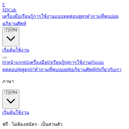
Σ
SDCalc
เครื่องมือ
เรียนรู้
การใช้งาน
แบบทดสอบ
สูตร
คำถามที่พบบ่อย
อภิธานศัพท์
🇹🇭
TH
เริ่มต้นใช้งาน
0
1
หน้าแรก
0
2
เครื่องมือ
0
3
เรียนรู้
0
4
การใช้งาน
0
5
แบบ
ทดสอบ
0
6
สูตร
0
7
คำถามที่พบบ่อย
0
8
อภิธานศัพท์
0
9
เกี่ยวกับเรา
ภาษา
🇹🇭
TH
เริ่มต้นใช้งาน
ฟรี · ไม่ต้องสมัคร · เป็นส่วนตัว