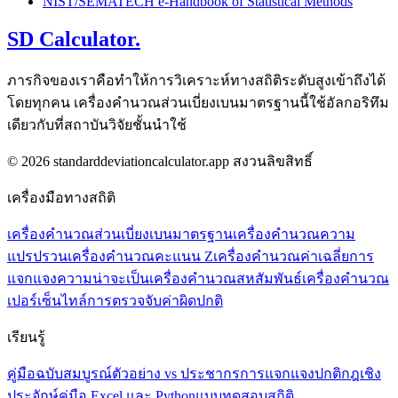
NIST/SEMATECH e-Handbook of Statistical Methods
SD Calculator.
ภารกิจของเราคือทำให้การวิเคราะห์ทางสถิติระดับสูงเข้าถึงได้
โดยทุกคน เครื่องคำนวณส่วนเบี่ยงเบนมาตรฐานนี้ใช้อัลกอริทึม
เดียวกับที่สถาบันวิจัยชั้นนำใช้
© 2026 standarddeviationcalculator.app สงวนลิขสิทธิ์
เครื่องมือทางสถิติ
เครื่องคำนวณส่วนเบี่ยงเบนมาตรฐาน
เครื่องคำนวณความ
แปรปรวน
เครื่องคำนวณคะแนน Z
เครื่องคำนวณค่าเฉลี่ย
การ
แจกแจงความน่าจะเป็น
เครื่องคำนวณสหสัมพันธ์
เครื่องคำนวณ
เปอร์เซ็นไทล์
การตรวจจับค่าผิดปกติ
เรียนรู้
คู่มือฉบับสมบูรณ์
ตัวอย่าง vs ประชากร
การแจกแจงปกติ
กฎเชิง
ประจักษ์
คู่มือ Excel และ Python
แบบทดสอบสถิติ