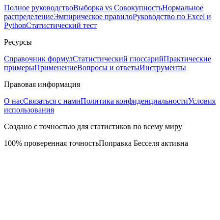
Полное руководство
Выборка vs Совокупность
Нормальное
распределение
Эмпирическое правило
Руководство по Excel и
Python
Статистический тест
Ресурсы
Справочник формул
Статистический глоссарий
Практические
примеры
Применение
Вопросы и ответы
Инструменты
Правовая информация
О нас
Связаться с нами
Политика конфиденциальности
Условия
использования
Создано с точностью для статистиков по всему миру
100% проверенная точность
Поправка Бесселя активна