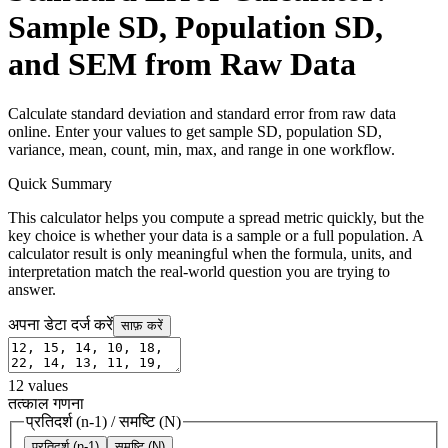
Sample SD, Population SD,
and SEM from Raw Data
Calculate standard deviation and standard error from raw data
online. Enter your values to get sample SD, population SD,
variance, mean, count, min, max, and range in one workflow.
Quick Summary
This calculator helps you compute a spread metric quickly, but the
key choice is whether your data is a sample or a full population. A
calculator result is only meaningful when the formula, units, and
interpretation match the real-world question you are trying to
answer.
अपना डेटा दर्ज करें
साफ़ करें
12
values
तत्काल गणना
प्रतिदर्श (n-1)
/
समष्टि (N)
प्रतिदर्श (n-1)
समष्टि (N)