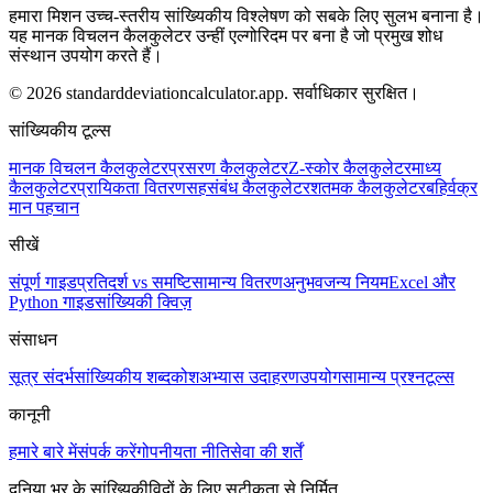
हमारा मिशन उच्च-स्तरीय सांख्यिकीय विश्लेषण को सबके लिए सुलभ बनाना है।
यह मानक विचलन कैलकुलेटर उन्हीं एल्गोरिदम पर बना है जो प्रमुख शोध
संस्थान उपयोग करते हैं।
© 2026 standarddeviationcalculator.app. सर्वाधिकार सुरक्षित।
सांख्यिकीय टूल्स
मानक विचलन कैलकुलेटर
प्रसरण कैलकुलेटर
Z-स्कोर कैलकुलेटर
माध्य
कैलकुलेटर
प्रायिकता वितरण
सहसंबंध कैलकुलेटर
शतमक कैलकुलेटर
बहिर्वक्र
मान पहचान
सीखें
संपूर्ण गाइड
प्रतिदर्श vs समष्टि
सामान्य वितरण
अनुभवजन्य नियम
Excel और
Python गाइड
सांख्यिकी क्विज़
संसाधन
सूत्र संदर्भ
सांख्यिकीय शब्दकोश
अभ्यास उदाहरण
उपयोग
सामान्य प्रश्न
टूल्स
कानूनी
हमारे बारे में
संपर्क करें
गोपनीयता नीति
सेवा की शर्तें
दुनिया भर के सांख्यिकीविदों के लिए सटीकता से निर्मित