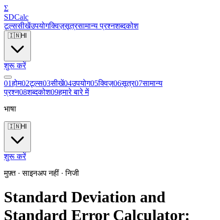
Σ
SDCalc
टूल्स
सीखें
उपयोग
क्विज़
सूत्र
सामान्य प्रश्न
शब्दकोश
🇮🇳
HI
शुरू करें
0
1
होम
0
2
टूल्स
0
3
सीखें
0
4
उपयोग
0
5
क्विज़
0
6
सूत्र
0
7
सामान्य
प्रश्न
0
8
शब्दकोश
0
9
हमारे बारे में
भाषा
🇮🇳
HI
शुरू करें
मुफ़्त · साइनअप नहीं · निजी
Standard Deviation and
Standard Error Calculator: