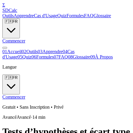
Σ
SDCalc
Outils
Apprendre
Cas d'Usage
Quiz
Formules
FAQ
Glossaire
🇫🇷
FR
Commencer
0
1
Accueil
0
2
Outils
0
3
Apprendre
0
4
Cas
d'Usage
0
5
Quiz
0
6
Formules
0
7
FAQ
0
8
Glossaire
0
9
À Propos
Langue
🇫🇷
FR
Commencer
Gratuit • Sans Inscription • Privé
Avancé
Avancé
·
14
min
Tests d’hypothèses et écart type