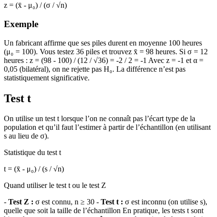
z = (x̄ - μ₀) / (σ / √n)
Exemple
Un fabricant affirme que ses piles durent en moyenne 100 heures
(μ₀ = 100). Vous testez 36 piles et trouvez x̄ = 98 heures. Si σ = 12
heures : z = (98 - 100) / (12 / √36) = -2 / 2 = -1 Avec z = -1 et α =
0,05 (bilatéral), on ne rejette pas H₀. La différence n’est pas
statistiquement significative.
Test t
On utilise un test t lorsque l’on ne connaît pas l’écart type de la
population et qu’il faut l’estimer à partir de l’échantillon (en utilisant
s au lieu de σ).
Statistique du test t
t = (x̄ - μ₀) / (s / √n)
Quand utiliser le test t ou le test Z
-
Test Z :
σ est connu, n ≥ 30 -
Test t :
σ est inconnu (on utilise s),
quelle que soit la taille de l’échantillon En pratique, les tests t sont