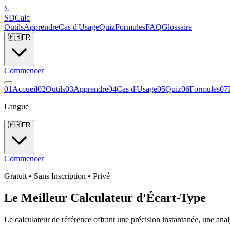
Σ
SDCalc
Outils
Apprendre
Cas d'Usage
Quiz
Formules
FAQ
Glossaire
🇫🇷
FR
Commencer
0
1
Accueil
0
2
Outils
0
3
Apprendre
0
4
Cas d'Usage
0
5
Quiz
0
6
Formules
0
7
Langue
🇫🇷
FR
Commencer
Gratuit • Sans Inscription • Privé
Le Meilleur
Calculateur d'Écart-Type
Le calculateur de référence offrant une précision instantanée, une analy