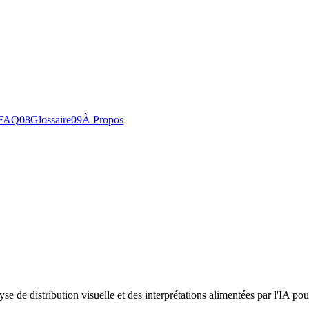
FAQ
0
8
Glossaire
0
9
À Propos
se de distribution visuelle et des interprétations alimentées par l'IA pou