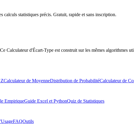
calculs statistiques précis. Gratuit, rapide et sans inscription.
Ce Calculateur d'Écart-Type est construit sur les mêmes algorithmes utili
 Z
Calculateur de Moyenne
Distribution de Probabilité
Calculateur de Cor
le Empirique
Guide Excel et Python
Quiz de Statistiques
'Usage
FAQ
Outils