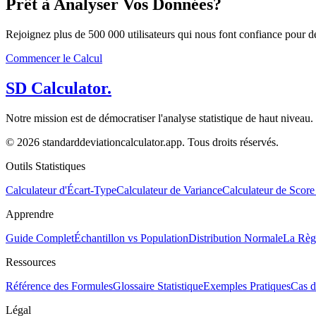
Prêt à Analyser
Vos Données?
Rejoignez plus de 500 000 utilisateurs qui nous font confiance pour des 
Commencer le Calcul
SD Calculator.
Notre mission est de démocratiser l'analyse statistique de haut niveau. 
© 2026 standarddeviationcalculator.app. Tous droits réservés.
Outils Statistiques
Calculateur d'Écart-Type
Calculateur de Variance
Calculateur de Score
Apprendre
Guide Complet
Échantillon vs Population
Distribution Normale
La Règ
Ressources
Référence des Formules
Glossaire Statistique
Exemples Pratiques
Cas d
Légal