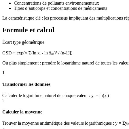
Concentrations de polluants environnementaux
Titres d’anticorps et concentrations de médicaments
La caractéristique clé : les processus impliquant des multiplications r
Formule et calcul
Écart type géométrique
GSD = exp(√[Σ(ln xᵢ - ln x̄ₘ)² / (n-1)])
Ou plus simplement : prendre le logarithme naturel de toutes les valeurs
1
Transformer les données
Calculer le logarithme naturel de chaque valeur : yᵢ = ln(xᵢ)
2
Calculer la moyenne
Trouver la moyenne arithmétique des valeurs logarithmiques : ȳ = Σyᵢ
3