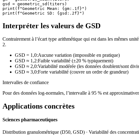
gsd = geometric_sd(titers)

print(f"Geometric Mean: {gm:.1f}")

print(f"Geometric SD: {gsd:.2f}")
Interpréter les valeurs de GSD
Contrairement à l’écart type arithmétique qui est dans les mêmes unit
2.
GSD = 1,0
:
Aucune variation (impossible en pratique)
GSD ≈ 1,2
:
Faible variabilité (±20 % typiquement)
GSD ≈ 2,0
:
Variabilité modérée (les données doublent/sont divi
GSD ≈ 3,0
:
Forte variabilité (couvre un ordre de grandeur)
Intervalles de confiance
Pour des données log-normales, l’intervalle à 95 % est approximat
Applications concrètes
Sciences pharmaceutiques
Distribution granulométrique (D50, GSD) · Variabilité des concentrati