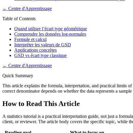
←
Centre d'Apprentissage
Table of Contents
Quand utiliser l’écart type géométrique
Comprendre les données log-normales
Formule et calcul
Interpréter les valeurs de GSD
Applications concrètes
GSD vs écart type classique
←
Centre d'Apprentissage
Quick Summary
This article explains the formula, interpretation, and practical limits
correct denominator depends on whether the data represents a sample o
How to Read This Article
A statistics tutorial is a practical interpretation guide, not just a for
client, or reviewer. The article body covers the specific topic, while 
Reading goal
What to focus on