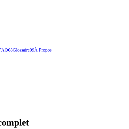
FAQ
0
8
Glossaire
0
9
À Propos
 complet