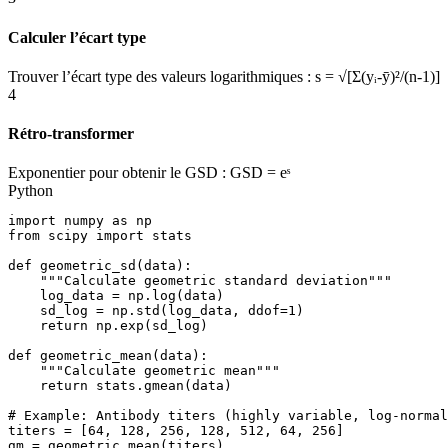
Calculer l’écart type
Trouver l’écart type des valeurs logarithmiques : s = √[Σ(yᵢ-ȳ)²/(n-1)]
4
Rétro-transformer
Exponentier pour obtenir le GSD : GSD = eˢ
Python
import numpy as np

from scipy import stats

def geometric_sd(data):

    """Calculate geometric standard deviation"""

    log_data = np.log(data)

    sd_log = np.std(log_data, ddof=1)

    return np.exp(sd_log)

def geometric_mean(data):

    """Calculate geometric mean"""

    return stats.gmean(data)

# Example: Antibody titers (highly variable, log-normal
titers = [64, 128, 256, 128, 512, 64, 256]

gm = geometric_mean(titers)
