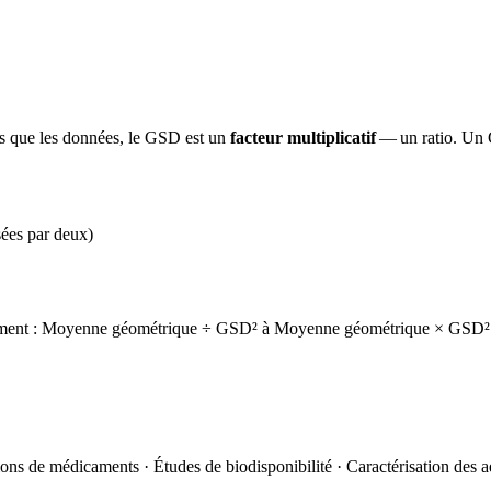
és que les données, le GSD est un
facteur multiplicatif
— un ratio. Un G
sées par deux)
ivement : Moyenne géométrique ÷ GSD² à Moyenne géométrique × GSD².
ons de médicaments · Études de biodisponibilité · Caractérisation des a