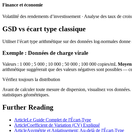
Finance et économie
Volatilité des rendements d’investissement · Analyse des taux de crois
GSD vs écart type classique
Utiliser l’écart type arithmétique sur des données log-normales donne 
Exemple : Données de charge virale
Valeurs : 1 000 ; 5 000 ; 10 000 ; 50 000 ; 100 000 copies/mL
Moyenn
arithmétique suggérerait que des valeurs négatives sont possibles — ce
Vérifiez toujours la distribution
Avant de calculer toute mesure de dispersion, visualisez vos données. 
statistiques géométriques.
Further Reading
Article
Le Guide Complet de l'Écart-Type
Article
Coefficient de Variation (CV) Expliqué
Article
Asymétrie et Aplatissement: Au-delà de l'Écart-Type