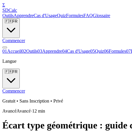
Σ
SDCalc
Outils
Apprendre
Cas d'Usage
Quiz
Formules
FAQ
Glossaire
🇫🇷
FR
Commencer
0
1
Accueil
0
2
Outils
0
3
Apprendre
0
4
Cas d'Usage
0
5
Quiz
0
6
Formules
0
7
Langue
🇫🇷
FR
Commencer
Gratuit • Sans Inscription • Privé
Avancé
Avancé
·
12
min
Écart type géométrique : guide