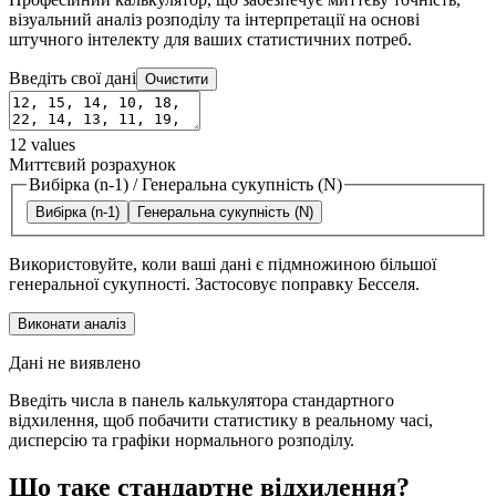
візуальний аналіз розподілу та інтерпретації на основі
штучного інтелекту для ваших статистичних потреб.
Введіть свої дані
Очистити
12
values
Миттєвий розрахунок
Вибірка (n-1)
/
Генеральна сукупність (N)
Вибірка (n-1)
Генеральна сукупність (N)
Використовуйте, коли ваші дані є підмножиною більшої
генеральної сукупності. Застосовує поправку Бесселя.
Виконати аналіз
Дані не виявлено
Введіть числа в панель калькулятора стандартного
відхилення, щоб побачити статистику в реальному часі,
дисперсію та графіки нормального розподілу.
Що таке стандартне відхилення?