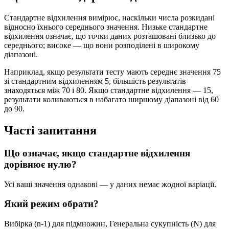
Стандартне відхилення вимірює, наскільки числа розкидані
відносно їхнього середнього значення. Низьке стандартне
відхилення означає, що точки даних розташовані близько до
середнього; високе — що вони розподілені в широкому
діапазоні.
Наприклад, якщо результати тесту мають середнє значення 75
зі стандартним відхиленням 5, більшість результатів
знаходяться між 70 і 80. Якщо стандартне відхилення — 15,
результати коливаються в набагато ширшому діапазоні від 60
до 90.
Часті запитання
Що означає, якщо стандартне відхилення
дорівнює нулю?
Усі ваші значення однакові — у даних немає жодної варіації.
Який режим обрати?
Вибірка (n-1) для підмножин, Генеральна сукупність (N) для