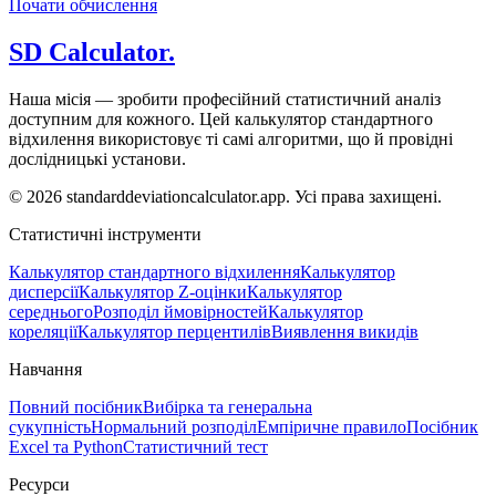
Почати обчислення
SD Calculator.
Наша місія — зробити професійний статистичний аналіз
доступним для кожного. Цей калькулятор стандартного
відхилення використовує ті самі алгоритми, що й провідні
дослідницькі установи.
© 2026 standarddeviationcalculator.app. Усі права захищені.
Статистичні інструменти
Калькулятор стандартного відхилення
Калькулятор
дисперсії
Калькулятор Z-оцінки
Калькулятор
середнього
Розподіл ймовірностей
Калькулятор
кореляції
Калькулятор перцентилів
Виявлення викидів
Навчання
Повний посібник
Вибірка та генеральна
сукупність
Нормальний розподіл
Емпіричне правило
Посібник
Excel та Python
Статистичний тест
Ресурси