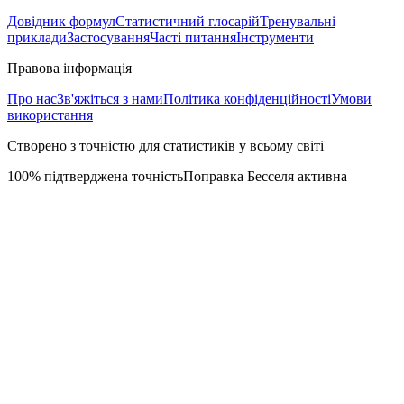
Довідник формул
Статистичний глосарій
Тренувальні
приклади
Застосування
Часті питання
Інструменти
Правова інформація
Про нас
Зв'яжіться з нами
Політика конфіденційності
Умови
використання
Створено з точністю для статистиків у всьому світі
100% підтверджена точність
Поправка Бесселя активна