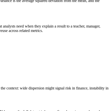
, variance is the average squared deviation from the mean, and the
that analysts need when they explain a result to a teacher, manager,
reuse across related metrics.
e context: wide dispersion might signal risk in finance, instability in