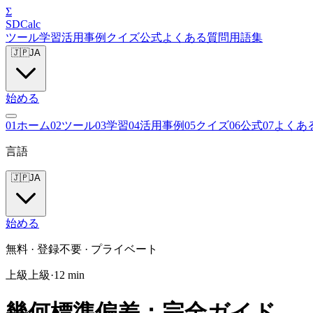
Σ
SDCalc
ツール
学習
活用事例
クイズ
公式
よくある質問
用語集
🇯🇵
JA
始める
0
1
ホーム
0
2
ツール
0
3
学習
0
4
活用事例
0
5
クイズ
0
6
公式
0
7
よくあ
言語
🇯🇵
JA
始める
無料 · 登録不要 · プライベート
上級
上級
·
12
min
幾何標準偏差：完全ガイド