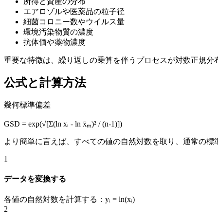
所得と資産の分布
エアロゾルや医薬品の粒子径
細菌コロニー数やウイルス量
環境汚染物質の濃度
抗体価や薬物濃度
重要な特徴は、繰り返しの乗算を伴うプロセスが対数正規分
公式と計算方法
幾何標準偏差
GSD = exp(√[Σ(ln xᵢ - ln x̄ₘ)² / (n-1)])
より簡単に言えば、すべての値の自然対数を取り、通常の標
1
データを変換する
各値の自然対数を計算する：yᵢ = ln(xᵢ)
2