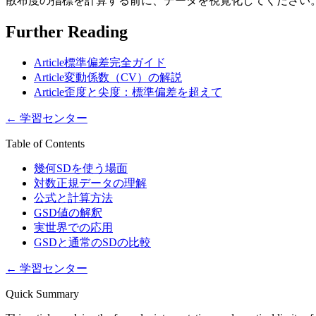
散布度の指標を計算する前に、データを視覚化してください
Further Reading
Article
標準偏差完全ガイド
Article
変動係数（CV）の解説
Article
歪度と尖度：標準偏差を超えて
←
学習センター
Table of Contents
幾何SDを使う場面
対数正規データの理解
公式と計算方法
GSD値の解釈
実世界での応用
GSDと通常のSDの比較
←
学習センター
Quick Summary