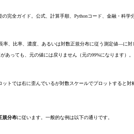
の完全ガイド。公式、計算手順、Pythonコード、金融・科学
長率、比率、濃度、あるいは対数正規分布に従う測定値—に対
下落があっても、元の値には戻りません（元の99%になります
ロットでは右に歪んでいるが対数スケールでプロットすると対
正規分布
に従います。一般的な例は以下の通りです。