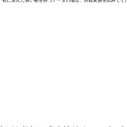
。右に歪んだ長い裾を持つデータの場合、対数変換を試みてく