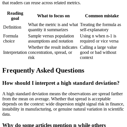
that readers can reuse across related metrics.
Reading
What to focus on
Common mistake
goal
What the metric is and what
Treating the formula as
Definition
quantity it summarizes
self-explanatory
Formula
Sample versus population
Using n when n-1 is
choice
assumptions and notation
required or vice versa
Whether the result indicates
Calling a large value
Interpretation
concentration, spread, or
good or bad without
risk
context
Frequently Asked Questions
How should I interpret a high standard deviation?
A high standard deviation means the observations are spread farther
from the mean on average. Whether that spread is acceptable
depends on the context: wide dispersion might signal risk in finance,
instability in manufacturing, or genuine natural variation in scientific
data.
Why do some articles mention n while others