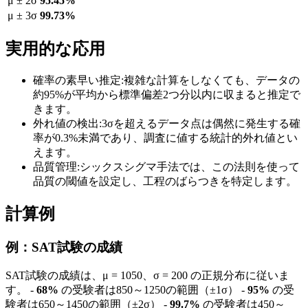
μ ± 2σ
95.45%
μ ± 3σ
99.73%
実用的な応用
確率の素早い推定
:
複雑な計算をしなくても、データの
約95%が平均から標準偏差2つ分以内に収まると推定で
きます。
外れ値の検出
:
3σを超えるデータ点は偶然に発生する確
率が0.3%未満であり、調査に値する統計的外れ値とい
えます。
品質管理
:
シックスシグマ手法では、この法則を使って
品質の閾値を設定し、工程のばらつきを特定します。
計算例
例：SAT試験の成績
SAT試験の成績は、μ = 1050、σ = 200 の正規分布に従いま
す。 -
68%
の受験者は850～1250の範囲（±1σ） -
95%
の受
験者は650～1450の範囲（±2σ） -
99.7%
の受験者は450～