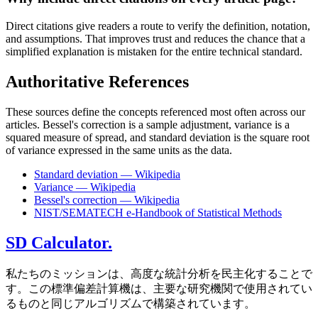
Direct citations give readers a route to verify the definition, notation,
and assumptions. That improves trust and reduces the chance that a
simplified explanation is mistaken for the entire technical standard.
Authoritative References
These sources define the concepts referenced most often across our
articles. Bessel's correction is a sample adjustment, variance is a
squared measure of spread, and standard deviation is the square root
of variance expressed in the same units as the data.
Standard deviation — Wikipedia
Variance — Wikipedia
Bessel's correction — Wikipedia
NIST/SEMATECH e-Handbook of Statistical Methods
SD Calculator.
私たちのミッションは、高度な統計分析を民主化することで
す。この標準偏差計算機は、主要な研究機関で使用されてい
るものと同じアルゴリズムで構築されています。