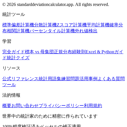
© 2026 standarddeviationcalculator.app. All rights reserved.
統計ツール
標準偏差計算機
分散計算機
Zスコア計算機
平均計算機
確率分
布
相関計算機
パーセンタイル計算機
外れ値検出
学習
完全ガイド
標本 vs 母集団
正規分布
経験則
Excel & Pythonガイ
ド
統計クイズ
リソース
公式リファレンス
統計用語集
練習問題
活用事例
よくある質問
ツール
法的情報
概要
お問い合わせ
プライバシーポリシー
利用規約
世界中の統計家のために精密に作られています
100%精度検証済み
ベッセルの補正適用