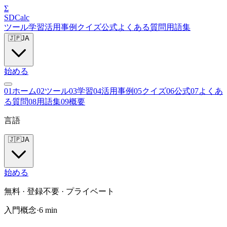
Σ
SDCalc
ツール
学習
活用事例
クイズ
公式
よくある質問
用語集
🇯🇵
JA
始める
0
1
ホーム
0
2
ツール
0
3
学習
0
4
活用事例
0
5
クイズ
0
6
公式
0
7
よくあ
る質問
0
8
用語集
0
9
概要
言語
🇯🇵
JA
始める
無料 · 登録不要 · プライベート
入門
概念
·
6
min