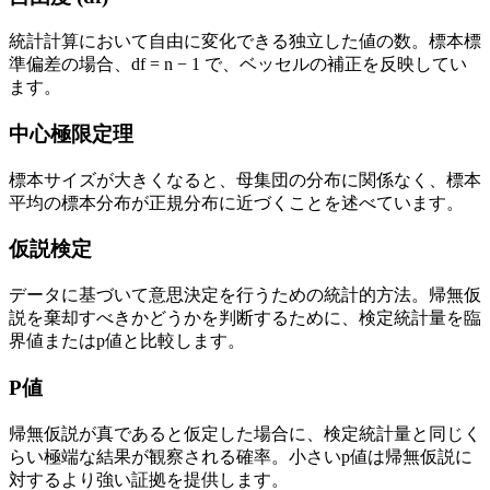
統計計算において自由に変化できる独立した値の数。標本標
準偏差の場合、df = n − 1 で、ベッセルの補正を反映してい
ます。
中心極限定理
標本サイズが大きくなると、母集団の分布に関係なく、標本
平均の標本分布が正規分布に近づくことを述べています。
仮説検定
データに基づいて意思決定を行うための統計的方法。帰無仮
説を棄却すべきかどうかを判断するために、検定統計量を臨
界値またはp値と比較します。
P値
帰無仮説が真であると仮定した場合に、検定統計量と同じく
らい極端な結果が観察される確率。小さいp値は帰無仮説に
対するより強い証拠を提供します。