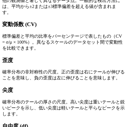
他の観測値と著しく異なるデータ点。一般的な検出方法に
は、平均から±2または±3標準偏差を超える値が含まれま
す。
変動係数 (CV)
標準偏差と平均の比率をパーセンテージで表したもの（CV
= σ/μ × 100%）。異なるスケールのデータセット間で変動性
を比較できます。
歪度
確率分布の非対称性の尺度。正の歪度は右にテールが伸びる
ことを意味し、負の歪度は左に伸びることを意味します。
尖度
確率分布のテールの厚さの尺度。高い尖度は重いテールと鋭
いピークを示し、低い尖度は軽いテールと平らなピークを示
します。
自由度 (df)