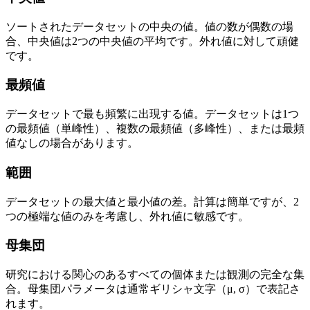
ソートされたデータセットの中央の値。値の数が偶数の場
合、中央値は2つの中央値の平均です。外れ値に対して頑健
です。
最頻値
データセットで最も頻繁に出現する値。データセットは1つ
の最頻値（単峰性）、複数の最頻値（多峰性）、または最頻
値なしの場合があります。
範囲
データセットの最大値と最小値の差。計算は簡単ですが、2
つの極端な値のみを考慮し、外れ値に敏感です。
母集団
研究における関心のあるすべての個体または観測の完全な集
合。母集団パラメータは通常ギリシャ文字（μ, σ）で表記さ
れます。