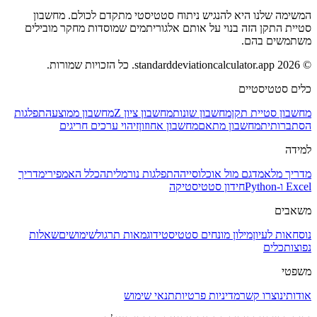
המשימה שלנו היא להנגיש ניתוח סטטיסטי מתקדם לכולם. מחשבון
סטיית התקן הזה בנוי על אותם אלגוריתמים שמוסדות מחקר מובילים
משתמשים בהם.
© 2026 standarddeviationcalculator.app. כל הזכויות שמורות.
כלים סטטיסטיים
מחשבון סטיית תקן
מחשבון שונות
מחשבון ציון Z
מחשבון ממוצע
התפלגות
הסתברותית
מחשבון מתאם
מחשבון אחוזון
זיהוי ערכים חריגים
למידה
מדריך מלא
מדגם מול אוכלוסייה
התפלגות נורמלית
הכלל האמפירי
מדריך
Excel ו-Python
חידון סטטיסטיקה
משאבים
נוסחאות לעיון
מילון מונחים סטטיסטי
דוגמאות תרגול
שימושים
שאלות
נפוצות
כלים
משפטי
אודותינו
צרו קשר
מדיניות פרטיות
תנאי שימוש