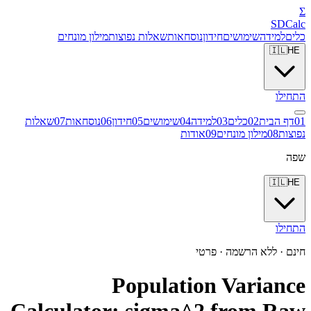
Σ
SDCalc
כלים
למידה
שימושים
חידון
נוסחאות
שאלות נפוצות
מילון מונחים
🇮🇱
HE
התחילו
1
0
דף הבית
2
0
כלים
3
0
למידה
4
0
שימושים
5
0
חידון
6
0
נוסחאות
7
0
שאלות
נפוצות
8
0
מילון מונחים
9
0
אודות
שפה
🇮🇱
HE
התחילו
חינם · ללא הרשמה · פרטי
Population Variance