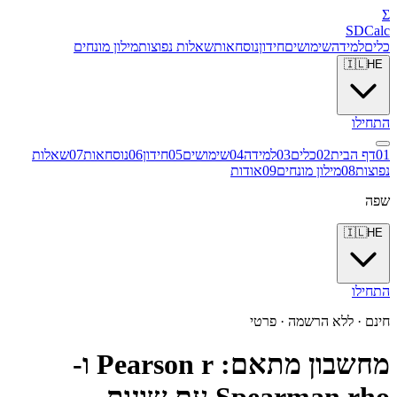
Σ
SDCalc
כלים
למידה
שימושים
חידון
נוסחאות
שאלות נפוצות
מילון מונחים
🇮🇱
HE
התחילו
1
0
דף הבית
2
0
כלים
3
0
למידה
4
0
שימושים
5
0
חידון
6
0
נוסחאות
7
0
שאלות
נפוצות
8
0
מילון מונחים
9
0
אודות
שפה
🇮🇱
HE
התחילו
חינם · ללא הרשמה · פרטי
מחשבון מתאם: Pearson r ו-