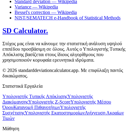
Standard deviation — Wikipedia
Variance — Wikipedia
Bessel's correction — Wikipedia
NIST/SEMATECH e-Handbook of Statistical Methods
SD Calculator.
Στόχος μας είναι να κάνουμε την στατιστική ανάλυση υψηλού
επιπέδου προσβάσιμη σε όλους. Αυτός ο Υπολογιστής Τυπικής
Απόκλισης βασίζεται στους ίδιους αλγορίθμους που
χρησιμοποιούν κορυφαία ερευνητικά ιδρύματα.
© 2026 standarddeviationcalculator.app. Με επιφύλαξη παντός
δικαιώματος.
Στατιστικά Εργαλεία
Υπολογιστής Τυπικής Απόκλισης
Υπολογιστής
Διακύμανσης
Υπολογιστής Z-Score
Υπολογιστής Μέσου
Όρου
Κατανομή Πιθανοτήτων
Υπολογιστής
Συσχέτισης
Υπολογιστής Εκατοστημορίων
Ανίχνευση Ακραίων
Τιμών
Μάθηση