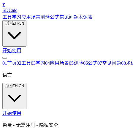
Σ
SDCalc
工具
学习
应用场景
测验
公式
常见问题
术语表
🇨🇳
ZH-CN
开始使用
0
1
首页
0
2
工具
0
3
学习
0
4
应用场景
0
5
测验
0
6
公式
0
7
常见问题
0
8
术
语言
🇨🇳
ZH-CN
开始使用
免费 • 无需注册 • 隐私安全