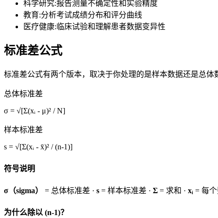
科学研究
:
报告测量不确定性和实验精度
教育
:
分析考试成绩分布和评分曲线
医疗健康
:
临床试验和理解患者数据变异性
标准差公式
标准差公式有两个版本，取决于你处理的是样本数据还是总体
总体标准差
σ = √[Σ(xᵢ - μ)² / N]
样本标准差
s = √[Σ(xᵢ - x̄)² / (n-1)]
符号说明
σ（sigma）
= 总体标准差 ·
s
= 样本标准差 ·
Σ
= 求和 ·
xᵢ
= 每个
为什么除以 (n-1)？