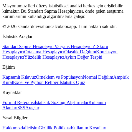
Misyonumuz ileri düzey istatistiksel analizi herkes için erişilebilir
kılmaktır. Bu Standart Sapma Hesaplayıcısı, önde gelen araştırma
kurumlarının kullandığı algoritmalarla çalışır.
© 2026 standarddeviationcalculator.app. Tüm hakları saklıdır.
İstatistik Araçları
Standart Sapma Hesaplayıcı
Varyans Hesaplayıcı
Z-Skoru
Hesaplayıcı
Ortalama Hesaplayıcı
Olasılık Dağılımı
Korelasyon
Hesaplayıcı
Yüzdelik Hesaplayıcı
Aykırı Değer Tespiti
Eğitim
Kapsamlı Kılavuz
Örneklem vs Popülasyon
Normal Dağılım
Ampirik
Kural
Excel ve Python Rehberi
İstatistik Quiz
Kaynaklar
Formül Referansı
İstatistik Sözlüğü
Alıştırmalar
Kullanım
Alanları
SSS
Araçlar
Yasal Bilgiler
Hakkımızda
İletişim
Gizlilik Politikası
Kullanım Koşulları