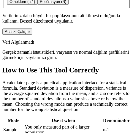
Örneklem (n-1)
Popülasyon (N)
Verileriniz daha büyük bir popülasyonun alt kümesi olduğunda
kullanın. Bessel düzeltmesi uygulanır.
Analizi Çalıştır
Veri Algılanmadı
Gerçek zamanlı istatistikleri, varyansı ve normal dağılım grafiklerini
görmek için sayılarınızı girin.
How to Use This Tool Correctly
A calculator page is a practical application interface for a statistical
formula. Standard deviation is a measure of dispersion, variance is
the average squared deviation from the mean, and a z-score refers to
the number of standard deviations a value sits above or below the
mean. Choosing the wrong mode can produce a technically correct
number for the wrong statistical question.
Mode
Use it when
Denominator
You only measured part of a larger
Sample
n-1
population