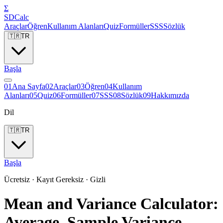
Σ
SDCalc
Araçlar
Öğren
Kullanım Alanları
Quiz
Formüller
SSS
Sözlük
🇹🇷
TR
Başla
0
1
Ana Sayfa
0
2
Araçlar
0
3
Öğren
0
4
Kullanım
Alanları
0
5
Quiz
0
6
Formüller
0
7
SSS
0
8
Sözlük
0
9
Hakkımızda
Dil
🇹🇷
TR
Başla
Ücretsiz · Kayıt Gereksiz · Gizli
Mean and Variance Calculator:
Average, Sample Variance,