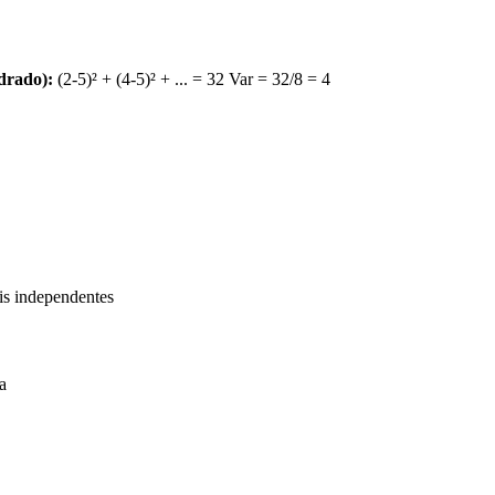
drado):
(2-5)² + (4-5)² + ... = 32 Var = 32/8 = 4
eis independentes
a