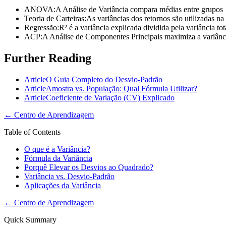
ANOVA
:
A Análise de Variância compara médias entre grupos
Teoria de Carteiras
:
As variâncias dos retornos são utilizadas na
Regressão
:
R² é a variância explicada dividida pela variância tot
ACP
:
A Análise de Componentes Principais maximiza a variânc
Further Reading
Article
O Guia Completo do Desvio-Padrão
Article
Amostra vs. População: Qual Fórmula Utilizar?
Article
Coeficiente de Variação (CV) Explicado
←
Centro de Aprendizagem
Table of Contents
O que é a Variância?
Fórmula da Variância
Porquê Elevar os Desvios ao Quadrado?
Variância vs. Desvio-Padrão
Aplicações da Variância
←
Centro de Aprendizagem
Quick Summary