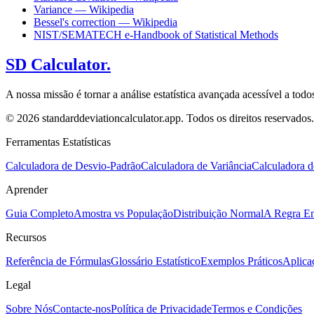
Variance — Wikipedia
Bessel's correction — Wikipedia
NIST/SEMATECH e-Handbook of Statistical Methods
SD Calculator.
A nossa missão é tornar a análise estatística avançada acessível a to
© 2026 standarddeviationcalculator.app. Todos os direitos reservados.
Ferramentas Estatísticas
Calculadora de Desvio-Padrão
Calculadora de Variância
Calculadora d
Aprender
Guia Completo
Amostra vs População
Distribuição Normal
A Regra Em
Recursos
Referência de Fórmulas
Glossário Estatístico
Exemplos Práticos
Aplica
Legal
Sobre Nós
Contacte-nos
Política de Privacidade
Termos e Condições