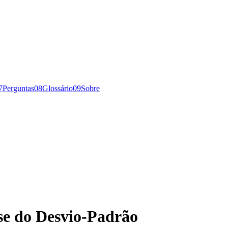
7
Perguntas
0
8
Glossário
0
9
Sobre
se do Desvio-Padrão