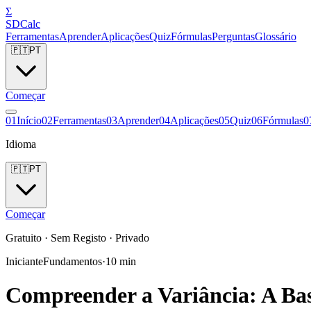
Σ
SDCalc
Ferramentas
Aprender
Aplicações
Quiz
Fórmulas
Perguntas
Glossário
🇵🇹
PT
Começar
0
1
Início
0
2
Ferramentas
0
3
Aprender
0
4
Aplicações
0
5
Quiz
0
6
Fórmulas
0
Idioma
🇵🇹
PT
Começar
Gratuito · Sem Registo · Privado
Iniciante
Fundamentos
·
10
min
Compreender a Variância: A Ba