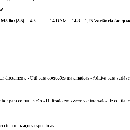
s?
 Médio:
|2-5| + |4-5| + ... = 14 DAM = 14/8 = 1,75
Variância (ao qua
etar diretamente - Útil para operações matemáticas - Aditiva para variáv
elhor para comunicação - Utilizado em z-scores e intervalos de confianç
a tem utilizações específicas: