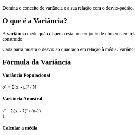
Domina o conceito de variância e a sua relação com o desvio-padrão. Ap
O que é a Variância?
A
variância
mede quão disperso está um conjunto de números em relaç
construído.
Cada barra mostra o desvio ao quadrado em relação à média. Variânci
Fórmula da Variância
Variância Populacional
σ² = Σ(xᵢ - μ)² / N
Variância Amostral
s² = Σ(xᵢ - x̄)² / (n-1)
1
Calcular a média