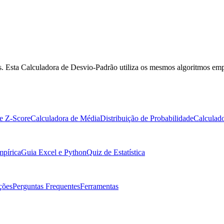
dos. Esta Calculadora de Desvio-Padrão utiliza os mesmos algoritmos empr
e Z-Score
Calculadora de Média
Distribuição de Probabilidade
Calculado
pírica
Guia Excel e Python
Quiz de Estatística
ções
Perguntas Frequentes
Ferramentas