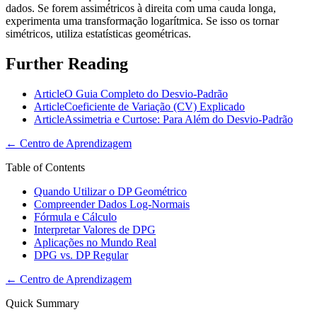
dados. Se forem assimétricos à direita com uma cauda longa,
experimenta uma transformação logarítmica. Se isso os tornar
simétricos, utiliza estatísticas geométricas.
Further Reading
Article
O Guia Completo do Desvio-Padrão
Article
Coeficiente de Variação (CV) Explicado
Article
Assimetria e Curtose: Para Além do Desvio-Padrão
←
Centro de Aprendizagem
Table of Contents
Quando Utilizar o DP Geométrico
Compreender Dados Log-Normais
Fórmula e Cálculo
Interpretar Valores de DPG
Aplicações no Mundo Real
DPG vs. DP Regular
←
Centro de Aprendizagem
Quick Summary