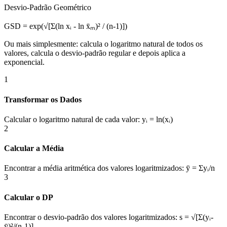
Desvio-Padrão Geométrico
GSD = exp(√[Σ(ln xᵢ - ln x̄ₘ)² / (n-1)])
Ou mais simplesmente: calcula o logaritmo natural de todos os
valores, calcula o desvio-padrão regular e depois aplica a
exponencial.
1
Transformar os Dados
Calcular o logaritmo natural de cada valor: yᵢ = ln(xᵢ)
2
Calcular a Média
Encontrar a média aritmética dos valores logaritmizados: ȳ = Σyᵢ/n
3
Calcular o DP
Encontrar o desvio-padrão dos valores logaritmizados: s = √[Σ(yᵢ-
ȳ)²/(n-1)]