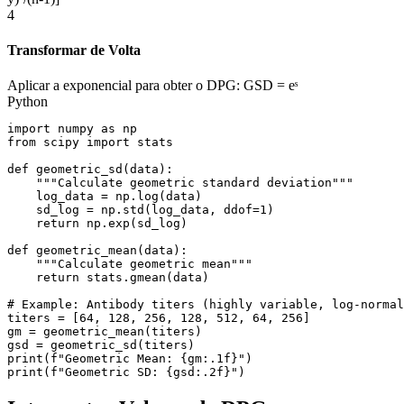
4
Transformar de Volta
Aplicar a exponencial para obter o DPG: GSD = eˢ
Python
import numpy as np

from scipy import stats

def geometric_sd(data):

    """Calculate geometric standard deviation"""

    log_data = np.log(data)

    sd_log = np.std(log_data, ddof=1)

    return np.exp(sd_log)

def geometric_mean(data):

    """Calculate geometric mean"""

    return stats.gmean(data)

# Example: Antibody titers (highly variable, log-normal
titers = [64, 128, 256, 128, 512, 64, 256]

gm = geometric_mean(titers)

gsd = geometric_sd(titers)

print(f"Geometric Mean: {gm:.1f}")

print(f"Geometric SD: {gsd:.2f}")