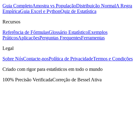
Guia Completo
Amostra vs População
Distribuição Normal
A Regra
Empírica
Guia Excel e Python
Quiz de Estatística
Recursos
Referência de Fórmulas
Glossário Estatístico
Exemplos
Práticos
Aplicações
Perguntas Frequentes
Ferramentas
Legal
Sobre Nós
Contacte-nos
Política de Privacidade
Termos e Condições
Criado com rigor para estatísticos em todo o mundo
100% Precisão Verificada
Correção de Bessel Ativa