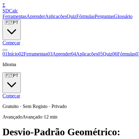
Σ
SDCalc
Ferramentas
Aprender
Aplicações
Quiz
Fórmulas
Perguntas
Glossário
🇵🇹
PT
Começar
0
1
Início
0
2
Ferramentas
0
3
Aprender
0
4
Aplicações
0
5
Quiz
0
6
Fórmulas
0
Idioma
🇵🇹
PT
Começar
Gratuito · Sem Registo · Privado
Avançado
Avançado
·
12
min
Desvio-Padrão Geométrico: