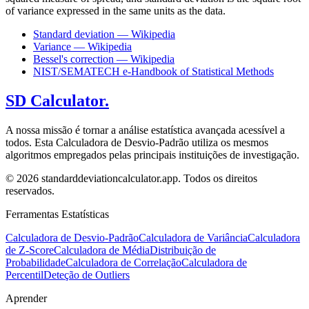
of variance expressed in the same units as the data.
Standard deviation — Wikipedia
Variance — Wikipedia
Bessel's correction — Wikipedia
NIST/SEMATECH e-Handbook of Statistical Methods
SD Calculator.
A nossa missão é tornar a análise estatística avançada acessível a
todos. Esta Calculadora de Desvio-Padrão utiliza os mesmos
algoritmos empregados pelas principais instituições de investigação.
© 2026 standarddeviationcalculator.app. Todos os direitos
reservados.
Ferramentas Estatísticas
Calculadora de Desvio-Padrão
Calculadora de Variância
Calculadora
de Z-Score
Calculadora de Média
Distribuição de
Probabilidade
Calculadora de Correlação
Calculadora de
Percentil
Deteção de Outliers
Aprender