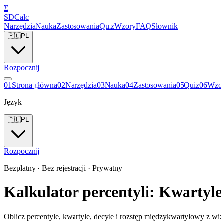
Σ
SDCalc
Narzędzia
Nauka
Zastosowania
Quiz
Wzory
FAQ
Słownik
🇵🇱
PL
Rozpocznij
0
1
Strona główna
0
2
Narzędzia
0
3
Nauka
0
4
Zastosowania
0
5
Quiz
0
6
Wzo
Język
🇵🇱
PL
Rozpocznij
Bezpłatny · Bez rejestracji · Prywatny
Kalkulator percentyli: Kwartyle
Oblicz percentyle, kwartyle, decyle i rozstęp międzykwartylowy z wiz