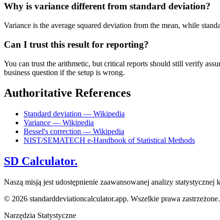
Why is variance different from standard deviation?
Variance is the average squared deviation from the mean, while standard 
Can I trust this result for reporting?
You can trust the arithmetic, but critical reports should still verify
business question if the setup is wrong.
Authoritative References
Standard deviation — Wikipedia
Variance — Wikipedia
Bessel's correction — Wikipedia
NIST/SEMATECH e-Handbook of Statistical Methods
SD Calculator.
Naszą misją jest udostępnienie zaawansowanej analizy statystycznej
© 2026 standarddeviationcalculator.app. Wszelkie prawa zastrzeżone.
Narzędzia Statystyczne