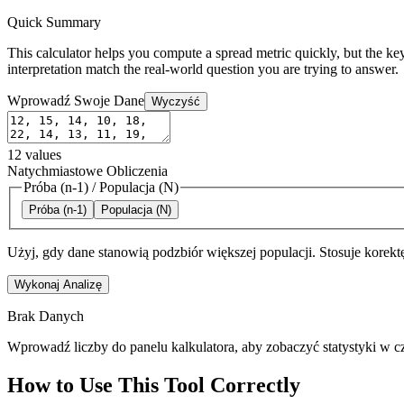
Quick Summary
This calculator helps you compute a spread metric quickly, but the key
interpretation match the real-world question you are trying to answer.
Wprowadź Swoje Dane
Wyczyść
12
values
Natychmiastowe Obliczenia
Próba (n-1)
/
Populacja (N)
Próba (n-1)
Populacja (N)
Użyj, gdy dane stanowią podzbiór większej populacji. Stosuje korekt
Wykonaj Analizę
Brak Danych
Wprowadź liczby do panelu kalkulatora, aby zobaczyć statystyki w c
How to Use This Tool Correctly