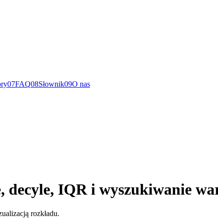
ry
0
7
FAQ
0
8
Słownik
0
9
O nas
, decyle, IQR i wyszukiwanie war
ualizacją rozkładu.