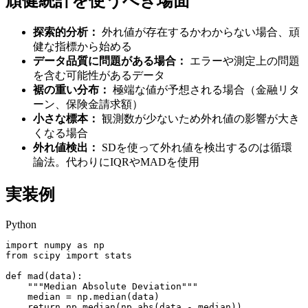
頑健統計を使うべき場面
探索的分析：
外れ値が存在するかわからない場合、頑
健な指標から始める
データ品質に問題がある場合：
エラーや測定上の問題
を含む可能性があるデータ
裾の重い分布：
極端な値が予想される場合（金融リタ
ーン、保険金請求額）
小さな標本：
観測数が少ないため外れ値の影響が大き
くなる場合
外れ値検出：
SDを使って外れ値を検出するのは循環
論法。代わりにIQRやMADを使用
実装例
Python
import numpy as np

from scipy import stats

def mad(data):

    """Median Absolute Deviation"""

    median = np.median(data)

    return np.median(np.abs(data - median))
