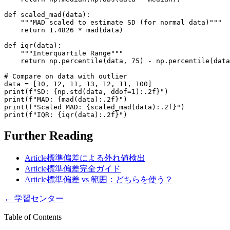
def scaled_mad(data):

    """MAD scaled to estimate SD (for normal data)"""

    return 1.4826 * mad(data)

def iqr(data):

    """Interquartile Range"""

    return np.percentile(data, 75) - np.percentile(data
# Compare on data with outlier

data = [10, 12, 11, 13, 12, 11, 100]

print(f"SD: {np.std(data, ddof=1):.2f}")

print(f"MAD: {mad(data):.2f}")

print(f"Scaled MAD: {scaled_mad(data):.2f}")

print(f"IQR: {iqr(data):.2f}")
Further Reading
Article
標準偏差による外れ値検出
Article
標準偏差完全ガイド
Article
標準偏差 vs 範囲：どちらを使う？
←
学習センター
Table of Contents