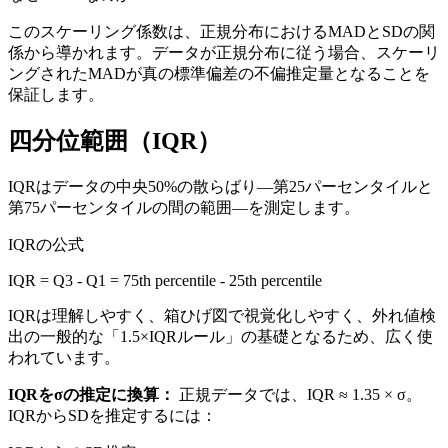
このスケーリング係数は、正規分布におけるMADとSDの関
係から導かれます。データが正規分布に従う場合、スケーリ
ングされたMADが真の標準偏差の不偏推定量となることを
保証します。
四分位範囲（IQR）
IQRはデータの中央50%の散らばり—第25パーセンタイルと
第75パーセンタイルの間の範囲—を測定します。
IQRの公式
IQR = Q3 - Q1 = 75th percentile - 25th percentile
IQRは理解しやすく、箱ひげ図で視覚化しやすく、外れ値検
出の一般的な「1.5×IQRルール」の基礎となるため、広く使
われています。
IQRをσの推定に換算：
正規データでは、IQR ≈ 1.35 × σ。
IQRからSDを推定するには：