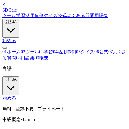
Σ
SDCalc
ツール
学習
活用事例
クイズ
公式
よくある質問
用語集
🇯🇵
JA
始める
0
1
ホーム
0
2
ツール
0
3
学習
0
4
活用事例
0
5
クイズ
0
6
公式
0
7
よくあ
る質問
0
8
用語集
0
9
概要
言語
🇯🇵
JA
始める
無料 · 登録不要 · プライベート
中級
概念
·
12
min