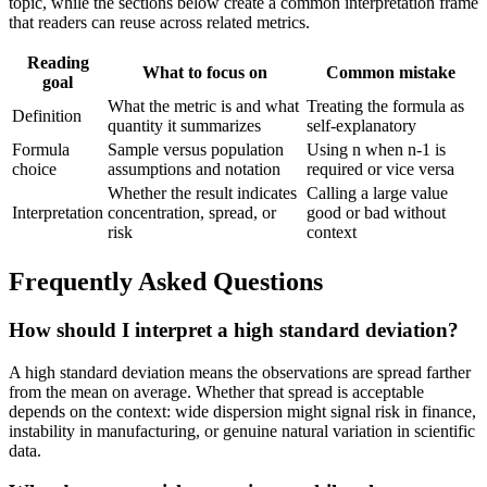
topic, while the sections below create a common interpretation frame
that readers can reuse across related metrics.
Reading
What to focus on
Common mistake
goal
What the metric is and what
Treating the formula as
Definition
quantity it summarizes
self-explanatory
Formula
Sample versus population
Using n when n-1 is
choice
assumptions and notation
required or vice versa
Whether the result indicates
Calling a large value
Interpretation
concentration, spread, or
good or bad without
risk
context
Frequently Asked Questions
How should I interpret a high standard deviation?
A high standard deviation means the observations are spread farther
from the mean on average. Whether that spread is acceptable
depends on the context: wide dispersion might signal risk in finance,
instability in manufacturing, or genuine natural variation in scientific
data.