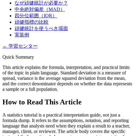
なぜ頑健統計が必要か？
中央絶対偏差（MAD）
四分位範囲（IQR）
頑健指標の比較
頑健統計を使うべき場面
実装例
←
学習センター
Quick Summary
This article explains the formula, interpretation, and practical limits
of the topic in plain language. Standard deviation is a measure of
spread, variance is the average squared deviation from the mean,
and the correct denominator depends on whether the data represents
a sample or a full population.
How to Read This Article
A statistics tutorial is a practical interpretation guide, not just a
formula dump. It refers to the assumptions, notation, and reporting
language that analysts need when they explain a result to a teacher,
manager, client, or reviewer. The article body covers the specific