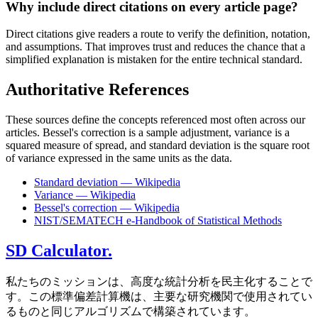
Why include direct citations on every article page?
Direct citations give readers a route to verify the definition, notation,
and assumptions. That improves trust and reduces the chance that a
simplified explanation is mistaken for the entire technical standard.
Authoritative References
These sources define the concepts referenced most often across our
articles. Bessel's correction is a sample adjustment, variance is a
squared measure of spread, and standard deviation is the square root
of variance expressed in the same units as the data.
Standard deviation — Wikipedia
Variance — Wikipedia
Bessel's correction — Wikipedia
NIST/SEMATECH e-Handbook of Statistical Methods
SD Calculator.
私たちのミッションは、高度な統計分析を民主化することで
す。この標準偏差計算機は、主要な研究機関で使用されてい
るものと同じアルゴリズムで構築されています。