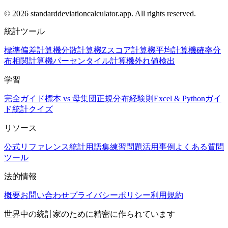
© 2026 standarddeviationcalculator.app. All rights reserved.
統計ツール
標準偏差計算機
分散計算機
Zスコア計算機
平均計算機
確率分
布
相関計算機
パーセンタイル計算機
外れ値検出
学習
完全ガイド
標本 vs 母集団
正規分布
経験則
Excel & Pythonガイ
ド
統計クイズ
リソース
公式リファレンス
統計用語集
練習問題
活用事例
よくある質問
ツール
法的情報
概要
お問い合わせ
プライバシーポリシー
利用規約
世界中の統計家のために精密に作られています