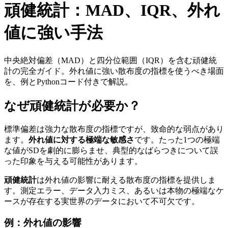
頑健統計：MAD、IQR、外れ
値に強い手法
中央絶対偏差（MAD）と四分位範囲（IQR）を含む頑健統
計の完全ガイド。外れ値に強い散布度の指標を使うべき場面
を、例とPythonコード付きで解説。
なぜ頑健統計が必要か？
標準偏差は強力な散布度の指標ですが、致命的な弱点があり
ます。
外れ値に対する極端な敏感さ
です。たった1つの極端
な値がSDを劇的に膨らませ、典型的なばらつきについて誤
った印象を与える可能性があります。
頑健統計
は外れ値の影響に耐える散布度の指標を提供しま
す。測定エラー、データ入力ミス、あるいは本物の極端なケ
ースが存在する実世界のデータにおいて不可欠です。
例：外れ値の影響