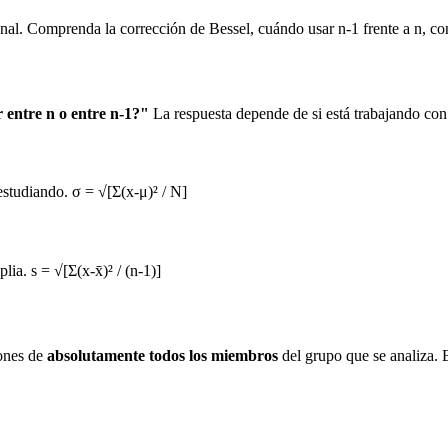
onal. Comprenda la corrección de Bessel, cuándo usar n-1 frente a n, co
 entre n o entre n-1?"
La respuesta depende de si está trabajando co
estudiando. σ = √[Σ(x-μ)² / N]
ia. s = √[Σ(x-x̄)² / (n-1)]
iones de
absolutamente todos los miembros
del grupo que se analiza. E