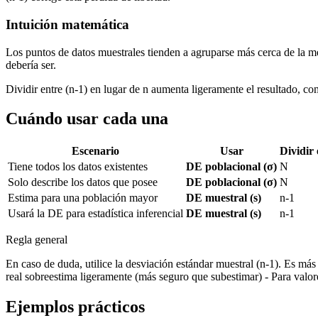
Intuición matemática
Los puntos de datos muestrales tienden a agruparse más cerca de la m
debería ser.
Dividir entre (n-1) en lugar de n aumenta ligeramente el resultado, 
Cuándo usar cada una
Escenario
Usar
Dividir 
Tiene todos los datos existentes
DE poblacional (σ)
N
Solo describe los datos que posee
DE poblacional (σ)
N
Estima para una población mayor
DE muestral (s)
n-1
Usará la DE para estadística inferencial
DE muestral (s)
n-1
Regla general
En caso de duda, utilice la desviación estándar muestral (n-1). Es m
real sobreestima ligeramente (más seguro que subestimar) - Para valore
Ejemplos prácticos