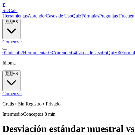
Σ
SDCalc
Herramientas
Aprender
Casos de Uso
Quiz
Fórmulas
Preguntas Frecuen
🇪🇸
ES
Comenzar
0
1
Inicio
0
2
Herramientas
0
3
Aprender
0
4
Casos de Uso
0
5
Quiz
0
6
Fórmul
Idioma
🇪🇸
ES
Comenzar
Gratis • Sin Registro • Privado
Intermedio
Conceptos
·
8
min
Desviación estándar muestral vs