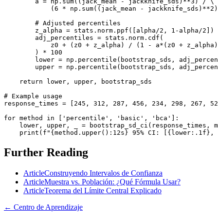
        a = np.sum((jack_mean - jackknife_sds)**3) / \

            (6 * np.sum((jack_mean - jackknife_sds)**2)
        # Adjusted percentiles

        z_alpha = stats.norm.ppf([alpha/2, 1-alpha/2])

        adj_percentiles = stats.norm.cdf(

            z0 + (z0 + z_alpha) / (1 - a*(z0 + z_alpha)
        ) * 100

        lower = np.percentile(bootstrap_sds, adj_percen
        upper = np.percentile(bootstrap_sds, adj_percen
    return lower, upper, bootstrap_sds

# Example usage

response_times = [245, 312, 287, 456, 234, 298, 267, 52
for method in ['percentile', 'basic', 'bca']:

    lower, upper, _ = bootstrap_sd_ci(response_times, m
    print(f"{method.upper():12s} 95% CI: [{lower:.1f}, 
Further Reading
Article
Construyendo Intervalos de Confianza
Article
Muestra vs. Población: ¿Qué Fórmula Usar?
Article
Teorema del Límite Central Explicado
←
Centro de Aprendizaje