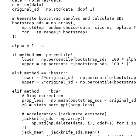
    data = np.array(data)

    n = len(data)

    original_sd = np.std(data, ddof=1)

    # Generate bootstrap samples and calculate SDs

    bootstrap_sds = np.array([

        np.std(np.random.choice(data, size=n, replace=T
        for _ in range(n_bootstrap)

    ])

    alpha = 1 - ci

    if method == 'percentile':

        lower = np.percentile(bootstrap_sds, 100 * alph
        upper = np.percentile(bootstrap_sds, 100 * (1 -
    elif method == 'basic':

        lower = 2*original_sd - np.percentile(bootstrap
        upper = 2*original_sd - np.percentile(bootstrap
    elif method == 'bca':

        # Bias correction

        prop_less = np.mean(bootstrap_sds < original_sd
        z0 = stats.norm.ppf(prop_less)

        # Acceleration (jackknife estimate)

        jackknife_sds = np.array([

            np.std(np.delete(data, i), ddof=1) for i in
        ])

        jack_mean = jackknife_sds.mean()
