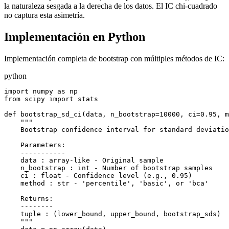
la naturaleza sesgada a la derecha de los datos. El IC chi-cuadrado
no captura esta asimetría.
Implementación en Python
Implementación completa de bootstrap con múltiples métodos de IC:
python
import numpy as np

from scipy import stats

def bootstrap_sd_ci(data, n_bootstrap=10000, ci=0.95, m
    """

    Bootstrap confidence interval for standard deviatio
    Parameters:

    -----------

    data : array-like - Original sample

    n_bootstrap : int - Number of bootstrap samples

    ci : float - Confidence level (e.g., 0.95)

    method : str - 'percentile', 'basic', or 'bca'

    Returns:

    --------

    tuple : (lower_bound, upper_bound, bootstrap_sds)

    """
