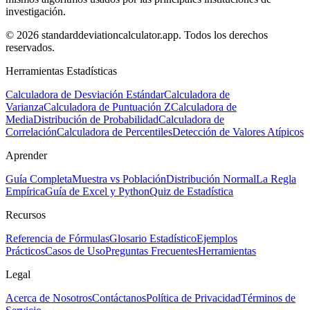
investigación.
© 2026 standarddeviationcalculator.app. Todos los derechos
reservados.
Herramientas Estadísticas
Calculadora de Desviación Estándar
Calculadora de
Varianza
Calculadora de Puntuación Z
Calculadora de
Media
Distribución de Probabilidad
Calculadora de
Correlación
Calculadora de Percentiles
Detección de Valores Atípicos
Aprender
Guía Completa
Muestra vs Población
Distribución Normal
La Regla
Empírica
Guía de Excel y Python
Quiz de Estadística
Recursos
Referencia de Fórmulas
Glosario Estadístico
Ejemplos
Prácticos
Casos de Uso
Preguntas Frecuentes
Herramientas
Legal
Acerca de Nosotros
Contáctanos
Política de Privacidad
Términos de