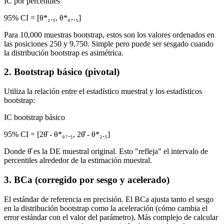
IC por percentiles
95% CI = [θ*₂.₅, θ*₉₇.₅]
Para 10,000 muestras bootstrap, estos son los valores ordenados en
las posiciones 250 y 9,750. Simple pero puede ser sesgado cuando
la distribución bootstrap es asimétrica.
2. Bootstrap básico (pivotal)
Utiliza la relación entre el estadístico muestral y los estadísticos
bootstrap:
IC bootstrap básico
95% CI = [2θ̂ - θ*₉₇.₅, 2θ̂ - θ*₂.₅]
Donde θ̂ es la DE muestral original. Esto "refleja" el intervalo de
percentiles alrededor de la estimación muestral.
3. BCa (corregido por sesgo y acelerado)
El estándar de referencia en precisión. El BCa ajusta tanto el sesgo
en la distribución bootstrap como la aceleración (cómo cambia el
error estándar con el valor del parámetro). Más complejo de calcular