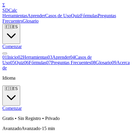
Σ
SDCalc
Herramientas
Aprender
Casos de Uso
Quiz
Fórmulas
Preguntas
Frecuentes
Glosario
🇪🇸
ES
Comenzar
0
1
Inicio
0
2
Herramientas
0
3
Aprender
0
4
Casos de
Uso
0
5
Quiz
0
6
Fórmulas
0
7
Preguntas Frecuentes
0
8
Glosario
0
9
Acerca
de
Idioma
🇪🇸
ES
Comenzar
Gratis • Sin Registro • Privado
Avanzado
Avanzado
·
15
min