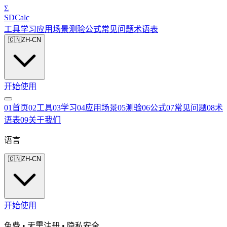
Σ
SDCalc
工具
学习
应用场景
测验
公式
常见问题
术语表
🇨🇳
ZH-CN
开始使用
0
1
首页
0
2
工具
0
3
学习
0
4
应用场景
0
5
测验
0
6
公式
0
7
常见问题
0
8
术
语表
0
9
关于我们
语言
🇨🇳
ZH-CN
开始使用
免费 • 无需注册 • 隐私安全