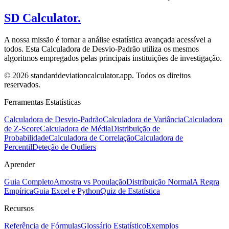
SD Calculator.
A nossa missão é tornar a análise estatística avançada acessível a
todos. Esta Calculadora de Desvio-Padrão utiliza os mesmos
algoritmos empregados pelas principais instituições de investigação.
© 2026 standarddeviationcalculator.app. Todos os direitos
reservados.
Ferramentas Estatísticas
Calculadora de Desvio-Padrão
Calculadora de Variância
Calculadora
de Z-Score
Calculadora de Média
Distribuição de
Probabilidade
Calculadora de Correlação
Calculadora de
Percentil
Deteção de Outliers
Aprender
Guia Completo
Amostra vs População
Distribuição Normal
A Regra
Empírica
Guia Excel e Python
Quiz de Estatística
Recursos
Referência de Fórmulas
Glossário Estatístico
Exemplos