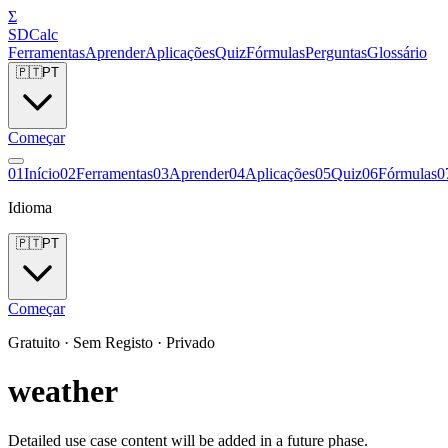
Σ
SDCalc
Ferramentas
Aprender
Aplicações
Quiz
Fórmulas
Perguntas
Glossário
🇵🇹
PT
Começar
0
1
Início
0
2
Ferramentas
0
3
Aprender
0
4
Aplicações
0
5
Quiz
0
6
Fórmulas
0
Idioma
🇵🇹
PT
Começar
Gratuito · Sem Registo · Privado
weather
Detailed use case content will be added in a future phase.