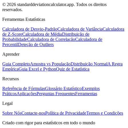
© 2026 standarddeviationcalculator.app. Todos os direitos
reservados.
Ferramentas Estatísticas
Calculadora de Desvio-Padrão
Calculadora de Variância
Calculadora
de Z-Score
Calculadora de Média
Distribuição de
Probabilidade
Calculadora de Correlação
Calculadora de
Percentil
Deteção de Outliers
Aprender
Guia Completo
Amostra vs População
Distribuição Normal
A Regra
Empírica
Guia Excel e Python
Quiz de Estatística
Recursos
Referência de Fórmulas
Glossário Estatístico
Exemplos
Práticos
Aplicações
Perguntas Frequentes
Ferramentas
Legal
Sobre Nós
Contacte-nos
Política de Privacidade
Termos e Condições
Criado com rigor para estatísticos em todo o mundo