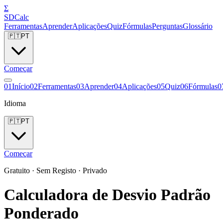
Σ
SDCalc
Ferramentas
Aprender
Aplicações
Quiz
Fórmulas
Perguntas
Glossário
🇵🇹
PT
Começar
0
1
Início
0
2
Ferramentas
0
3
Aprender
0
4
Aplicações
0
5
Quiz
0
6
Fórmulas
0
Idioma
🇵🇹
PT
Começar
Gratuito · Sem Registo · Privado
Calculadora de Desvio Padrão
Ponderado