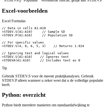
`STDEVP()`
Populatie
Verouderde functie, gelijk aan STDEV.P
Excel-voorbeelden
Excel Formulas
// Data in cells A1:A10

=STDEV.S(A1:A10)     // Sample SD

=STDEV.P(A1:A10)     // Population SD

// For specific values

=STDEV.S(4, 8, 6, 5, 3)    // Returns 1.924

// Ignoring text and logical values

=STDEV.S(A1:A10)    // Ignores text

=STDEVA(A1:A10)     // Includes text as 0
Tip
Gebruik STDEV.S voor de meeste praktijkanalyses. Gebruik
STDEV.P alleen wanneer u zeker weet dat u de volledige populatie
heeft.
Python: overzicht
Python biedt meerdere manieren om standaardafwijking te