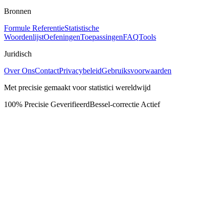
Bronnen
Formule Referentie
Statistische
Woordenlijst
Oefeningen
Toepassingen
FAQ
Tools
Juridisch
Over Ons
Contact
Privacybeleid
Gebruiksvoorwaarden
Met precisie gemaakt voor statistici wereldwijd
100% Precisie Geverifieerd
Bessel-correctie Actief