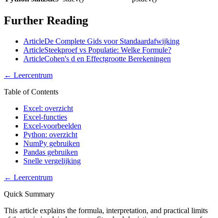
Further Reading
Article
De Complete Gids voor Standaardafwijking
Article
Steekproef vs Populatie: Welke Formule?
Article
Cohen's d en Effectgrootte Berekeningen
←
Leercentrum
Table of Contents
Excel: overzicht
Excel-functies
Excel-voorbeelden
Python: overzicht
NumPy gebruiken
Pandas gebruiken
Snelle vergelijking
←
Leercentrum
Quick Summary
This article explains the formula, interpretation, and practical limits