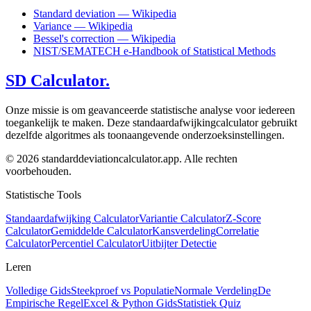
Standard deviation — Wikipedia
Variance — Wikipedia
Bessel's correction — Wikipedia
NIST/SEMATECH e-Handbook of Statistical Methods
SD Calculator.
Onze missie is om geavanceerde statistische analyse voor iedereen
toegankelijk te maken. Deze standaardafwijkingcalculator gebruikt
dezelfde algoritmes als toonaangevende onderzoeksinstellingen.
© 2026 standarddeviationcalculator.app. Alle rechten
voorbehouden.
Statistische Tools
Standaardafwijking Calculator
Variantie Calculator
Z-Score
Calculator
Gemiddelde Calculator
Kansverdeling
Correlatie
Calculator
Percentiel Calculator
Uitbijter Detectie
Leren
Volledige Gids
Steekproef vs Populatie
Normale Verdeling
De
Empirische Regel
Excel & Python Gids
Statistiek Quiz