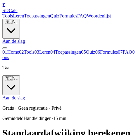
Σ
SDCalc
Tools
Leren
Toepassingen
Quiz
Formules
FAQ
Woordenlijst
🇳🇱
NL
Aan de slag
0
1
Home
0
2
Tools
0
3
Leren
0
4
Toepassingen
0
5
Quiz
0
6
Formules
0
7
FAQ
0
ons
Taal
🇳🇱
NL
Aan de slag
Gratis · Geen registratie · Privé
Gemiddeld
Handleidingen
·
15
min
Standaardafwijking berekenen