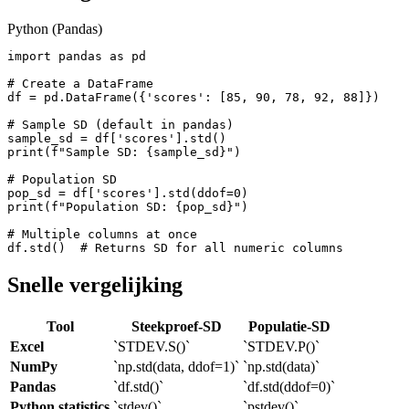
Python (Pandas)
import pandas as pd

# Create a DataFrame

df = pd.DataFrame({'scores': [85, 90, 78, 92, 88]})

# Sample SD (default in pandas)

sample_sd = df['scores'].std()

print(f"Sample SD: {sample_sd}")

# Population SD

pop_sd = df['scores'].std(ddof=0)

print(f"Population SD: {pop_sd}")

# Multiple columns at once

df.std()  # Returns SD for all numeric columns
Snelle vergelijking
Tool
Steekproef-SD
Populatie-SD
Excel
`STDEV.S()`
`STDEV.P()`
NumPy
`np.std(data, ddof=1)`
`np.std(data)`
Pandas
`df.std()`
`df.std(ddof=0)`
Python statistics
`stdev()`
`pstdev()`