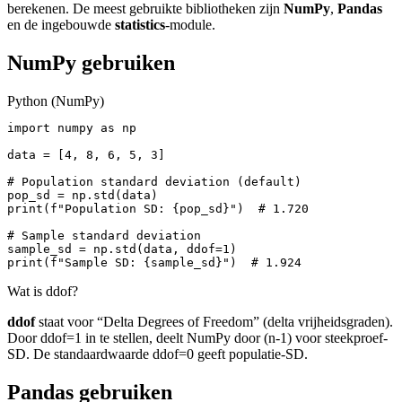
berekenen. De meest gebruikte bibliotheken zijn
NumPy
,
Pandas
en de ingebouwde
statistics
-module.
NumPy gebruiken
Python (NumPy)
import numpy as np

data = [4, 8, 6, 5, 3]

# Population standard deviation (default)

pop_sd = np.std(data)

print(f"Population SD: {pop_sd}")  # 1.720

# Sample standard deviation

sample_sd = np.std(data, ddof=1)

print(f"Sample SD: {sample_sd}")  # 1.924
Wat is ddof?
ddof
staat voor “Delta Degrees of Freedom” (delta vrijheidsgraden).
Door ddof=1 in te stellen, deelt NumPy door (n-1) voor steekproef-
SD. De standaardwaarde ddof=0 geeft populatie-SD.
Pandas gebruiken