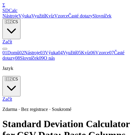
Σ
SDCalc
Nástroje
Výuka
Využití
Kvíz
Vzorce
Časté dotazy
Slovníček
🇨🇿
CS
Začít
0
1
Domů
0
2
Nástroje
0
3
Výuka
0
4
Využití
0
5
Kvíz
0
6
Vzorce
0
7
Časté
dotazy
0
8
Slovníček
0
9
O nás
Jazyk
🇨🇿
CS
Začít
Zdarma · Bez registrace · Soukromé
Standard Deviation Calculator