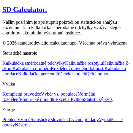
SD Calculator.
Naším posláním je zpřístupnit pokročilou statistickou analýzu
každému. Tato kalkulačka směrodatné odchylky využívá stejné
algoritmy jako přední výzkumné instituce.
© 2026 standarddeviationcalculator.app. Všechna práva vyhrazena.
Statistické nástroje
Kalkulačka směrodatné odchylky
Kalkulačka rozptylu
Kalkulačka Z-
skóre
Kalkulačka průměru
Rozdělení pravděpodobnosti
Kalkulačka
korelace
Kalkulačka percentilů
Detekce odlehlých hodnot
Výuka
Kompletní průvodce
Výběr vs. populace
Normální
rozdělení
Empirické pravidlo
Excel a Python
Statistický kvíz
Zdroje
Přehled vzorců
Statistický slovníček
Cvičné příklady
Využití
Časté
dotazy
Nástroje