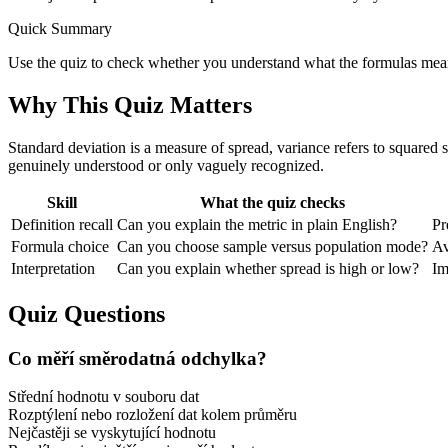
Quick Summary
Use the quiz to check whether you understand what the formulas mean bef
Why This Quiz Matters
Standard deviation is a measure of spread, variance refers to squared 
genuinely understood or only vaguely recognized.
Skill
What the quiz checks
Definition recall
Can you explain the metric in plain English?
Pr
Formula choice
Can you choose sample versus population mode?
Av
Interpretation
Can you explain whether spread is high or low?
Im
Quiz Questions
Co měří směrodatná odchylka?
Střední hodnotu v souboru dat
Rozptýlení nebo rozložení dat kolem průměru
Nejčastěji se vyskytující hodnotu