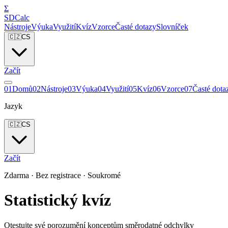
Σ
SDCalc
Nástroje
Výuka
Využití
Kvíz
Vzorce
Časté dotazy
Slovníček
🇨🇿
CS
Začít
0
1
Domů
0
2
Nástroje
0
3
Výuka
0
4
Využití
0
5
Kvíz
0
6
Vzorce
0
7
Časté dota
Jazyk
🇨🇿
CS
Začít
Zdarma · Bez registrace · Soukromé
Statistický kvíz
Otestujte své porozumění konceptům směrodatné odchylky