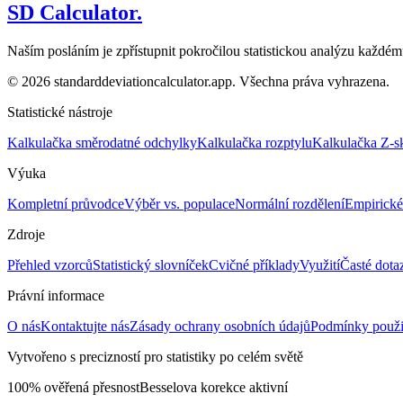
SD Calculator.
Naším posláním je zpřístupnit pokročilou statistickou analýzu každé
© 2026 standarddeviationcalculator.app. Všechna práva vyhrazena.
Statistické nástroje
Kalkulačka směrodatné odchylky
Kalkulačka rozptylu
Kalkulačka Z-s
Výuka
Kompletní průvodce
Výběr vs. populace
Normální rozdělení
Empirické
Zdroje
Přehled vzorců
Statistický slovníček
Cvičné příklady
Využití
Časté dota
Právní informace
O nás
Kontaktujte nás
Zásady ochrany osobních údajů
Podmínky použi
Vytvořeno s precizností pro statistiky po celém světě
100% ověřená přesnost
Besselova korekce aktivní