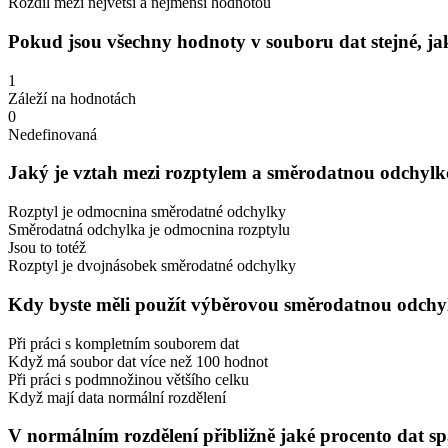
Rozdíl mezi největší a nejmenší hodnotou
Pokud jsou všechny hodnoty v souboru dat stejné, j
1
Záleží na hodnotách
0
Nedefinovaná
Jaký je vztah mezi rozptylem a směrodatnou odchyl
Rozptyl je odmocnina směrodatné odchylky
Směrodatná odchylka je odmocnina rozptylu
Jsou to totéž
Rozptyl je dvojnásobek směrodatné odchylky
Kdy byste měli použít výběrovou směrodatnou odchyl
Při práci s kompletním souborem dat
Když má soubor dat více než 100 hodnot
Při práci s podmnožinou většího celku
Když mají data normální rozdělení
V normálním rozdělení přibližně jaké procento dat 