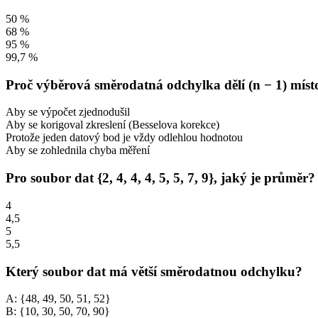
50 %
68 %
95 %
99,7 %
Proč výběrová směrodatná odchylka dělí (n − 1) míst
Aby se výpočet zjednodušil
Aby se korigoval zkreslení (Besselova korekce)
Protože jeden datový bod je vždy odlehlou hodnotou
Aby se zohlednila chyba měření
Pro soubor dat {2, 4, 4, 4, 5, 5, 7, 9}, jaký je průměr?
4
4,5
5
5,5
Který soubor dat má větší směrodatnou odchylku?
A: {48, 49, 50, 51, 52}
B: {10, 30, 50, 70, 90}