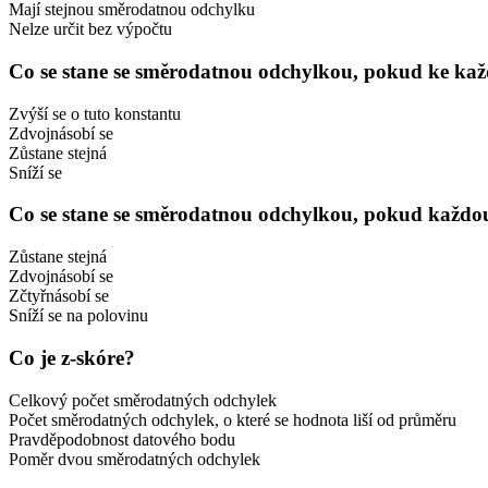
Mají stejnou směrodatnou odchylku
Nelze určit bez výpočtu
Co se stane se směrodatnou odchylkou, pokud ke každ
Zvýší se o tuto konstantu
Zdvojnásobí se
Zůstane stejná
Sníží se
Co se stane se směrodatnou odchylkou, pokud každo
Zůstane stejná
Zdvojnásobí se
Zčtyřnásobí se
Sníží se na polovinu
Co je z-skóre?
Celkový počet směrodatných odchylek
Počet směrodatných odchylek, o které se hodnota liší od průměru
Pravděpodobnost datového bodu
Poměr dvou směrodatných odchylek