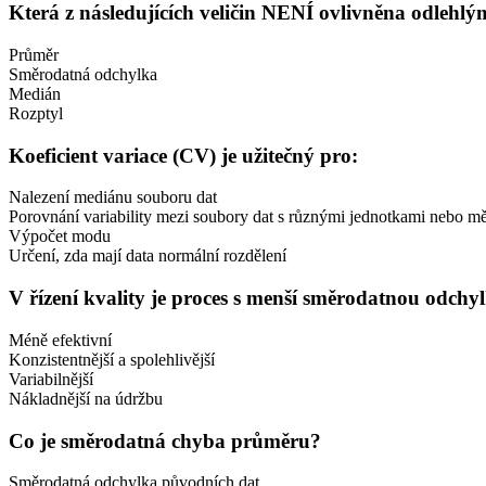
Která z následujících veličin NENÍ ovlivněna odlehl
Průměr
Směrodatná odchylka
Medián
Rozptyl
Koeficient variace (CV) je užitečný pro:
Nalezení mediánu souboru dat
Porovnání variability mezi soubory dat s různými jednotkami nebo mě
Výpočet modu
Určení, zda mají data normální rozdělení
V řízení kvality je proces s menší směrodatnou odch
Méně efektivní
Konzistentnější a spolehlivější
Variabilnější
Nákladnější na údržbu
Co je směrodatná chyba průměru?
Směrodatná odchylka původních dat