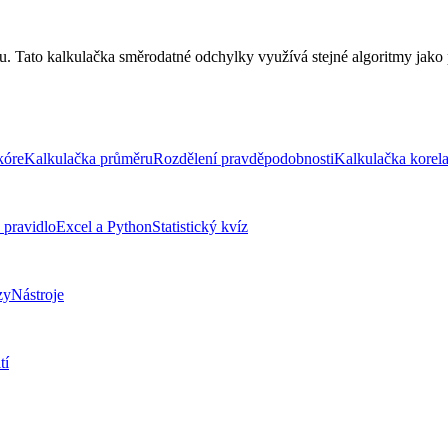
mu. Tato kalkulačka směrodatné odchylky využívá stejné algoritmy jako
kóre
Kalkulačka průměru
Rozdělení pravděpodobnosti
Kalkulačka korel
 pravidlo
Excel a Python
Statistický kvíz
zy
Nástroje
tí