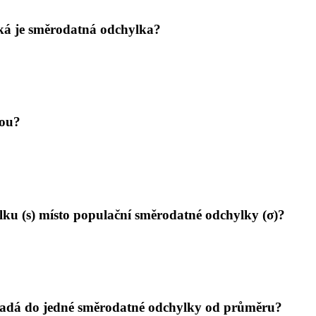
aká je směrodatná odchylka?
kou?
ku (s) místo populační směrodatné odchylky (σ)?
spadá do jedné směrodatné odchylky od průměru?