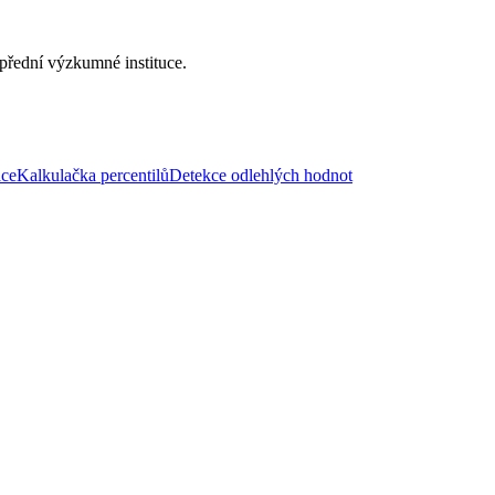
 přední výzkumné instituce.
ace
Kalkulačka percentilů
Detekce odlehlých hodnot