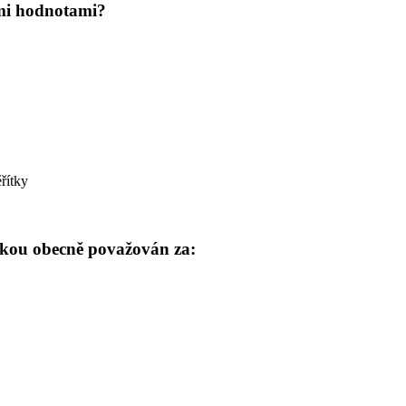
ými hodnotami?
řítky
ylkou obecně považován za: