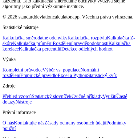
každému. Tato kalkulačka směrodatné odchylky využívá stejné
algoritmy jako přední výzkumné instituce.
© 2026 standarddeviationcalculator.app. Všechna práva vyhrazena.
Statistické nástroje
Kalkulačka směrodatné odchylky
Kalkulačka rozptylu
Kalkulačka Z-
skóre
Kalkulačka průměru
Rozdělení pravděpodobnosti
Kalkulačka
korelace
Kalkulačka percentilů
Detekce odlehlých hodnot
Výuka
Kompletní průvodce
Výběr vs. populace
Normální
rozdělení
Empirické pravidlo
Excel a Python
Statistický kvíz
Zdroje
Přehled vzorců
Statistický slovníček
Cvičné příklady
Využití
Časté
dotazy
Nástroje
Právní informace
O nás
Kontaktujte nás
Zásady ochrany osobních údajů
Podmínky
použití