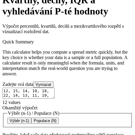
Kvartily, decily, IQR a
vyhledávání P-té hodnoty
Výpočet percentilů, kvartilů, decilů a mezikvartilového rozpětí s
vizualizací rozložení dat.
Quick Summary
This calculator helps you compute a spread metric quickly, but the
key choice is whether your data is a sample or a full population. A
calculator result is only meaningful when the formula, units, and
interpretation match the real-world question you are trying to
answer.
Zadejte svá data
Vymazat
12
values
Okamžitý výpočet
Výběr (n-1)
/
Populace (N)
Výběr (n-1)
Populace (N)
Použijte, když vaše data představují podmnožinu větší populace.