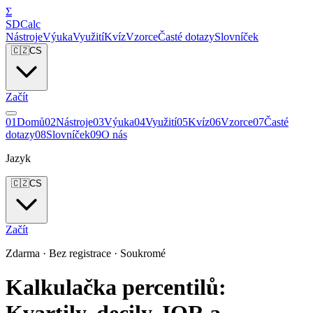
Σ
SDCalc
Nástroje
Výuka
Využití
Kvíz
Vzorce
Časté dotazy
Slovníček
🇨🇿
CS
Začít
0
1
Domů
0
2
Nástroje
0
3
Výuka
0
4
Využití
0
5
Kvíz
0
6
Vzorce
0
7
Časté
dotazy
0
8
Slovníček
0
9
O nás
Jazyk
🇨🇿
CS
Začít
Zdarma · Bez registrace · Soukromé
Kalkulačka percentilů: