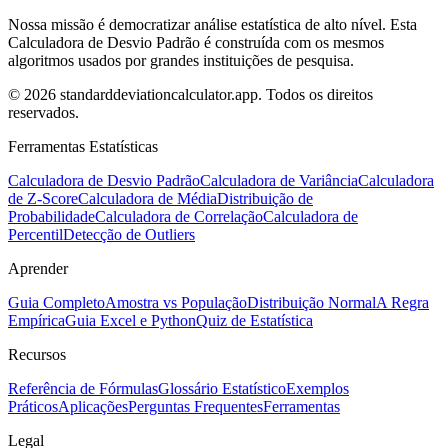
Nossa missão é democratizar análise estatística de alto nível. Esta
Calculadora de Desvio Padrão é construída com os mesmos
algoritmos usados por grandes instituições de pesquisa.
© 2026 standarddeviationcalculator.app. Todos os direitos
reservados.
Ferramentas Estatísticas
Calculadora de Desvio Padrão
Calculadora de Variância
Calculadora
de Z-Score
Calculadora de Média
Distribuição de
Probabilidade
Calculadora de Correlação
Calculadora de
Percentil
Detecção de Outliers
Aprender
Guia Completo
Amostra vs População
Distribuição Normal
A Regra
Empírica
Guia Excel e Python
Quiz de Estatística
Recursos
Referência de Fórmulas
Glossário Estatístico
Exemplos
Práticos
Aplicações
Perguntas Frequentes
Ferramentas
Legal