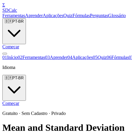
Σ
SDCalc
Ferramentas
Aprender
Aplicações
Quiz
Fórmulas
Perguntas
Glossário
🇧🇷
PT-BR
Começar
0
1
Início
0
2
Ferramentas
0
3
Aprender
0
4
Aplicações
0
5
Quiz
0
6
Fórmulas
0
Idioma
🇧🇷
PT-BR
Começar
Gratuito · Sem Cadastro · Privado
Mean and Standard Deviation